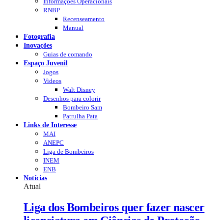
Informações Operacionais
RNBP
Recenseamento
Manual
Fotografia
Inovações
Guias de comando
Espaço Juvenil
Jogos
Videos
Walt Disney
Desenhos para colorir
Bombeiro Sam
Patrulha Pata
Links de Interesse
MAI
ANEPC
Liga de Bombeiros
INEM
ENB
Notícias
Atual
Liga dos Bombeiros quer fazer nascer