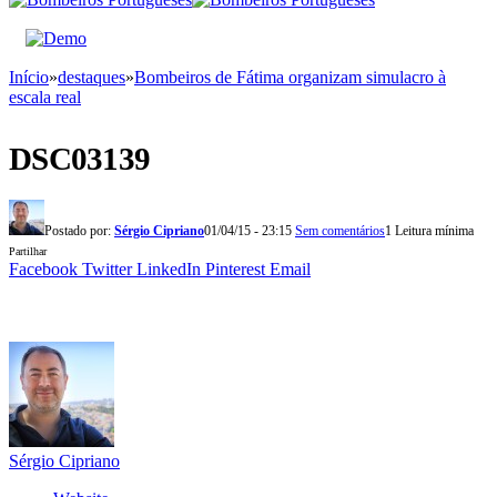
Início
»
destaques
»
Bombeiros de Fátima organizam simulacro à
escala real
DSC03139
Postado por:
Sérgio Cipriano
01/04/15 - 23:15
Sem comentários
1 Leitura mínima
Partilhar
Facebook
Twitter
LinkedIn
Pinterest
Email
Sérgio Cipriano