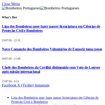
Close Menu
What's Hot
Liga dos Bombeiros quer fazer nascer licenciatura em Ciências de
Proteção Civil e Bombeiros
23/07/26 - 22:31
Novo Comando dos Bombeiros Voluntários de Esmoriz toma posse
20/07/26 - 11:09
Chefe dos Bombeiros da Covilhã distinguido com Voto de Louvor
após missão internacional
17/07/26 - 0:13
Facebook
X (Twitter)
Instagram
Últimas Notícias
Liga dos Bombeiros quer fazer nascer licenciatura em Ciências de
Proteção Civil e Bombeiros