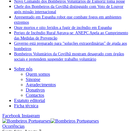
Novo Comando dos Bombeiros Voluntários de Esmoriz toma posse
Chefe dos Bombeiros da Covilhã distinguido com Voto de Louvor
após missão internacional
Apresentado em Espanha robot que combate fogos em ambientes
extremos
Onze mortos e oito feridos a fugir de incêndio em Espanha
Perigo de Incêndio Rural Agrava-se: ANEPC Apela ao Cumprimento
das Medidas de Prevenção
Governo está preparado para “soluções extraordinárias” de ajuda aos
bombeiros
Bombeiros Voluntários da Covilhã mostram desagrado com órgãos
sociais e pretendem suspender trabalho voluntário
Sobre nós
Quem somos
Sinopse
Agradecimentos
Donativos
Contactos
Estatuto editorial
Ficha técnica
Facebook
Instagram
Ocorrências