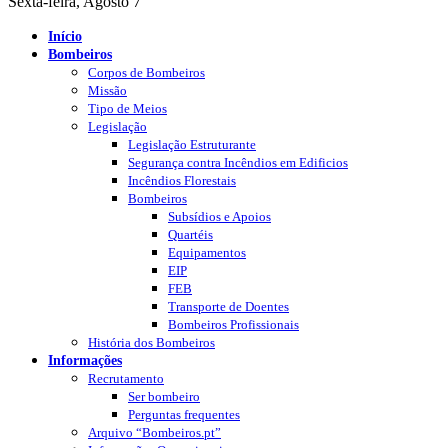
Sexta-feira, Agosto 7
Início
Bombeiros
Corpos de Bombeiros
Missão
Tipo de Meios
Legislação
Legislação Estruturante
Segurança contra Incêndios em Edificios
Incêndios Florestais
Bombeiros
Subsídios e Apoios
Quartéis
Equipamentos
EIP
FEB
Transporte de Doentes
Bombeiros Profissionais
História dos Bombeiros
Informações
Recrutamento
Ser bombeiro
Perguntas frequentes
Arquivo “Bombeiros.pt”