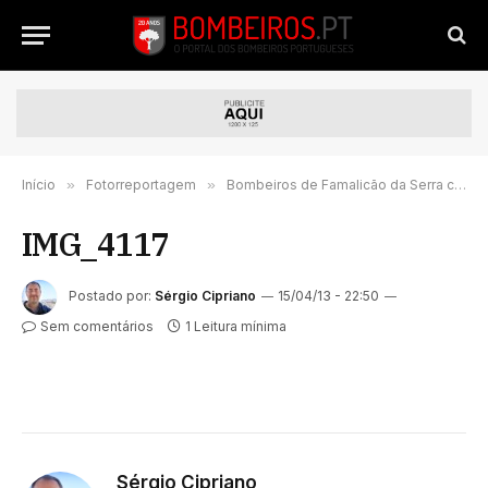
Início
»
Fotorreportagem
»
Bombeiros de Famalicão da Serra com novo comando
IMG_4117
Postado por:
Sérgio Cipriano
15/04/13 - 22:50
Sem comentários
1 Leitura mínima
Sérgio Cipriano