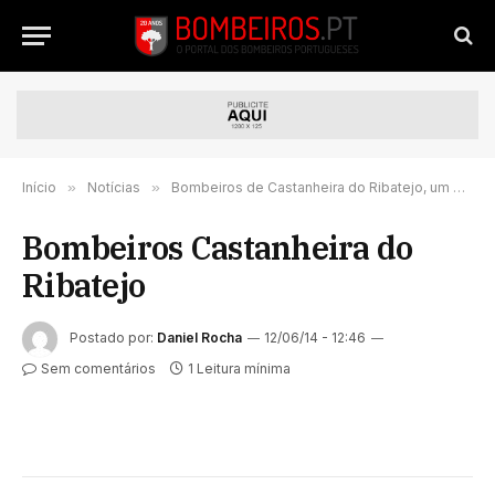
Início
»
Notícias
»
Bombeiros de Castanheira do Ribatejo, um quartel em movimento (com galeria)
Bombeiros Castanheira do
Ribatejo
Postado por:
Daniel Rocha
12/06/14 - 12:46
Sem comentários
1 Leitura mínima