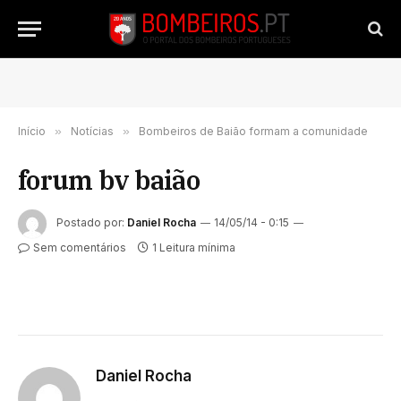
Início
»
Notícias
»
Bombeiros de Baião formam a comunidade
forum bv baião
Postado por:
Daniel Rocha
14/05/14 - 0:15
Sem comentários
1 Leitura mínima
Daniel Rocha