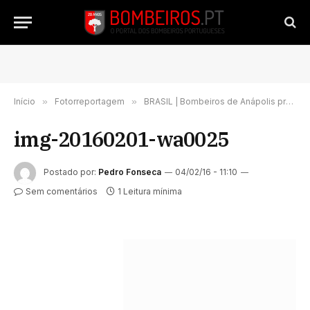
Início
»
Fotorreportagem
»
BRASIL | Bombeiros de Anápolis promovem curso de instrutor de Flashover | FOTORREPORTAGEM
img-20160201-wa0025
Postado por:
Pedro Fonseca
04/02/16 - 11:10
Sem comentários
1 Leitura mínima