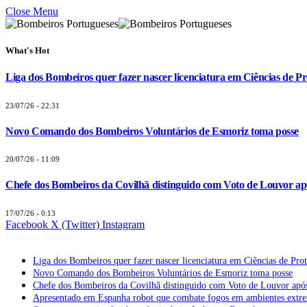
Close Menu
What's Hot
Liga dos Bombeiros quer fazer nascer licenciatura em Ciências de Pr
23/07/26 - 22:31
Novo Comando dos Bombeiros Voluntários de Esmoriz toma posse
20/07/26 - 11:09
Chefe dos Bombeiros da Covilhã distinguido com Voto de Louvor apó
17/07/26 - 0:13
Facebook
X (Twitter)
Instagram
Últimas Notícias
Liga dos Bombeiros quer fazer nascer licenciatura em Ciências de Pro
Novo Comando dos Bombeiros Voluntários de Esmoriz toma posse
Chefe dos Bombeiros da Covilhã distinguido com Voto de Louvor após
Apresentado em Espanha robot que combate fogos em ambientes extr