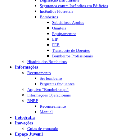
Legislação Estruturante
Segurança contra Incêndios em Edificios
Incêndios Florestais
Bombeiros
Subsídios e Apoios
Quartéis
Equipamentos
EIP
FEB
Transporte de Doentes
Bombeiros Profissionais
História dos Bombeiros
Informações
Recrutamento
Ser bombeiro
Perguntas frequentes
Arquivo “Bombeiros.pt”
Informações Operacionais
RNBP
Recenseamento
Manual
Fotografia
Inovações
Guias de comando
Espaço Juvenil