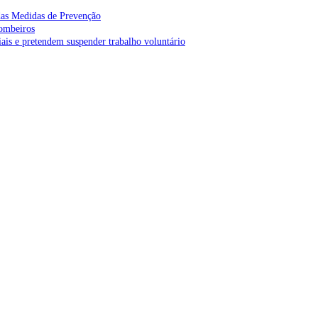
as Medidas de Prevenção
bombeiros
is e pretendem suspender trabalho voluntário