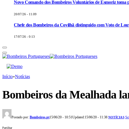
Novo Comando dos Bombeiros Voluntários de Esmoriz toma p
20/07/26 - 11:09
Chefe dos Bombeiros da Covilhã distinguido com Voto de Louv
17/07/26 - 0:13
Início
»
Notícias
Bombeiros da Mealhada la
Postado por:
Bombeiros.pt
15/06/20 - 10:51
Updated:
15/06/20 - 11:38
Se
NOTÍCIAS
Partilhar