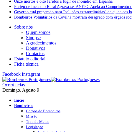
Onze mortos e oito feridos a fugir de incêndio em Espanha
Perigo de Incêndio Rural Agrava-se: ANEPC Apela ao Cumprimento d
Governo está preparado para “soluções extraordinárias” de ajuda aos 
Bombeiros Voluntários da Covilhã mostram desagrado com órgãos socia
Sobre nós
Quem somos
Sinopse
Agradecimentos
Donativos
Contactos
Estatuto editorial
Ficha técnica
Facebook
Instagram
Ocorrências
Domingo, Agosto 9
Início
Bombeiros
Corpos de Bombeiros
Missão
Tipo de Meios
Legislação