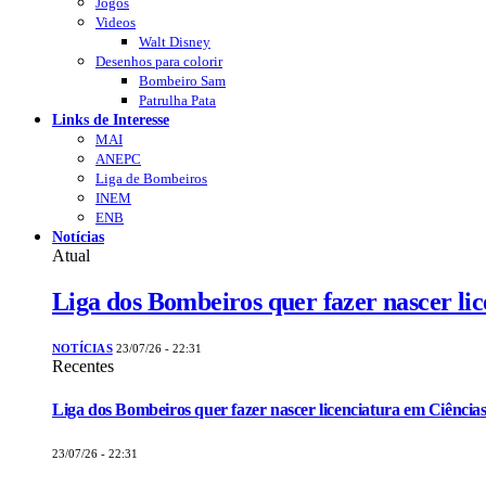
Jogos
Videos
Walt Disney
Desenhos para colorir
Bombeiro Sam
Patrulha Pata
Links de Interesse
MAI
ANEPC
Liga de Bombeiros
INEM
ENB
Notícias
Atual
Liga dos Bombeiros quer fazer nascer li
NOTÍCIAS
23/07/26 - 22:31
Recentes
Liga dos Bombeiros quer fazer nascer licenciatura em Ciências
23/07/26 - 22:31