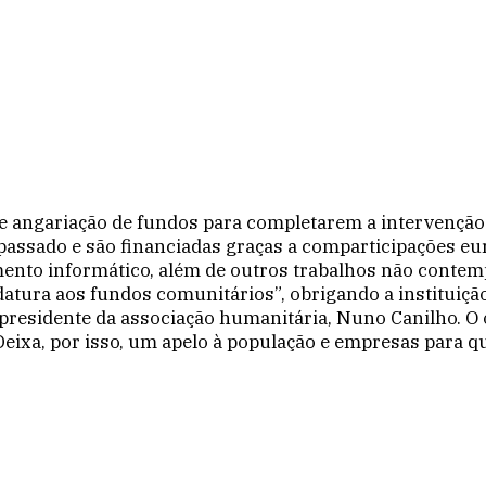
­gariação de fundos para com­pletarem a intervenção d
ssado e são financiadas graças a comparticipações euro
n­to informático, além de outros trabalhos não contemp
atura aos fundos comunitários”, obrigando a instituição
 presidente da associação humanitária, Nuno Canilho. O
 Deixa, por isso, um apelo à população e empresas para 