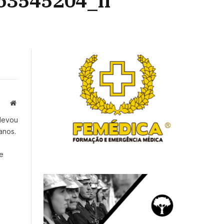
63545204_n
Website
 levou
anos.
e