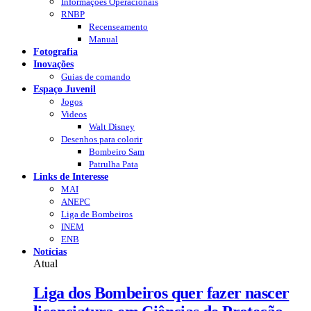
Informações Operacionais
RNBP
Recenseamento
Manual
Fotografia
Inovações
Guias de comando
Espaço Juvenil
Jogos
Videos
Walt Disney
Desenhos para colorir
Bombeiro Sam
Patrulha Pata
Links de Interesse
MAI
ANEPC
Liga de Bombeiros
INEM
ENB
Notícias
Atual
Liga dos Bombeiros quer fazer nascer