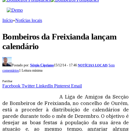
Início
»
Notícias locais
Bombeiros da Freixianda lançam
calendário
Postado por:
Sérgio Cipriano
15/12/14 - 17:46
Sem
NOTÍCIAS LOCAIS
comentários
1 Leitura mínima
Partilhar
Facebook
Twitter
LinkedIn
Pinterest
Email
A Liga de Amigos da Secção
de Bombeiros de Freixianda, no concelho de Ourém,
está a proceder à distribuição de calendários de
parede durante todo o mês de Dezembro. O objetivo é
desejar as boas festas á população da sua área de
atuação e, ao mesmo tempo, angariar alguns