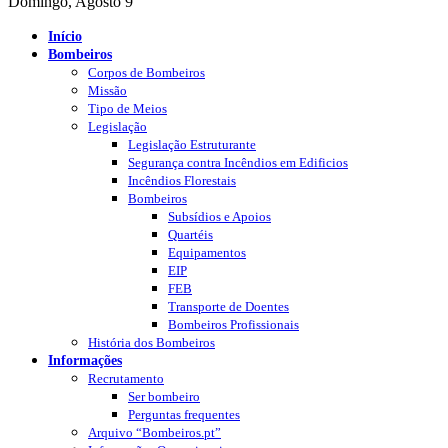
Domingo, Agosto 9
Início
Bombeiros
Corpos de Bombeiros
Missão
Tipo de Meios
Legislação
Legislação Estruturante
Segurança contra Incêndios em Edificios
Incêndios Florestais
Bombeiros
Subsídios e Apoios
Quartéis
Equipamentos
EIP
FEB
Transporte de Doentes
Bombeiros Profissionais
História dos Bombeiros
Informações
Recrutamento
Ser bombeiro
Perguntas frequentes
Arquivo “Bombeiros.pt”