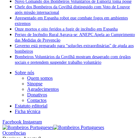
Novo Comando dos Bombeiros Voluntários de Esmoriz toma posse
Chefe dos Bombeiros da Covilhã distinguido com Voto de Louvor
após missão internacional
Apresentado em Espanha robot que combate fogos em ambientes
extremos
Onze mortos e oito feridos a fugir de incêndio em Espanha
Perigo de Incêndio Rural Agrava-se: ANEPC Apela ao Cumprimento
das Medidas de Prevenção
Governo está preparado para “soluções extraordinárias” de ajuda aos
bombeiros
Bombeiros Voluntários da Covilhã mostram desagrado com órgãos
sociais e pretendem suspender trabalho voluntário
Sobre nós
Quem somos
Sinopse
Agradecimentos
Donativos
Contactos
Estatuto editorial
Ficha técnica
Facebook
Instagram
Ocorrências