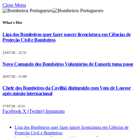
Close Menu
What's Hot
Liga dos Bombeiros quer fazer nascer licenciatura em Ciências de
Proteção Civil e Bombeiros
23/07/26 - 22:31
Novo Comando dos Bombeiros Voluntários de Esmoriz toma posse
20/07/26 - 11:09
Chefe dos Bombeiros da Covilhã distinguido com Voto de Louvor
após missão internacional
17/07/26 - 0:13
Facebook
X (Twitter)
Instagram
Últimas Notícias
Liga dos Bombeiros quer fazer nascer licenciatura em Ciências de
Proteção Civil e Bombeiros