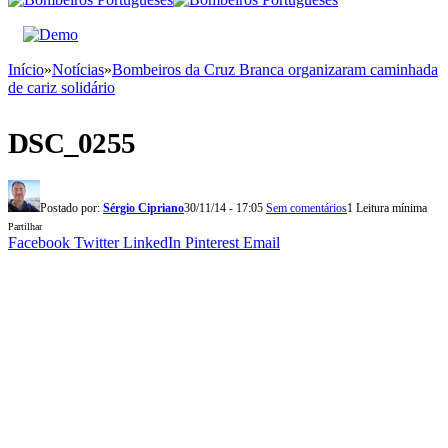
Início
»
Notícias
»
Bombeiros da Cruz Branca organizaram caminhada
de cariz solidário
DSC_0255
Postado por:
Sérgio Cipriano
30/11/14 - 17:05
Sem comentários
1 Leitura mínima
Partilhar
Facebook
Twitter
LinkedIn
Pinterest
Email