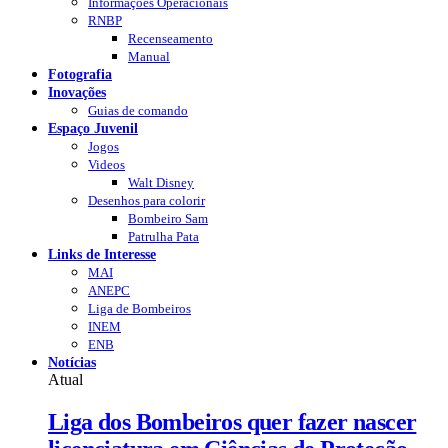
Informações Operacionais
RNBP
Recenseamento
Manual
Fotografia
Inovações
Guias de comando
Espaço Juvenil
Jogos
Videos
Walt Disney
Desenhos para colorir
Bombeiro Sam
Patrulha Pata
Links de Interesse
MAI
ANEPC
Liga de Bombeiros
INEM
ENB
Notícias
Atual
Liga dos Bombeiros quer fazer nascer