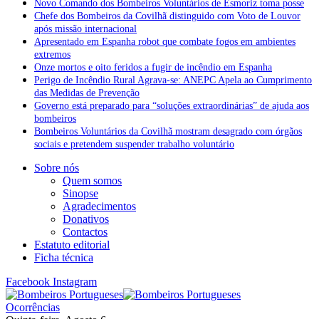
Novo Comando dos Bombeiros Voluntários de Esmoriz toma posse
Chefe dos Bombeiros da Covilhã distinguido com Voto de Louvor
após missão internacional
Apresentado em Espanha robot que combate fogos em ambientes
extremos
Onze mortos e oito feridos a fugir de incêndio em Espanha
Perigo de Incêndio Rural Agrava-se: ANEPC Apela ao Cumprimento
das Medidas de Prevenção
Governo está preparado para “soluções extraordinárias” de ajuda aos
bombeiros
Bombeiros Voluntários da Covilhã mostram desagrado com órgãos
sociais e pretendem suspender trabalho voluntário
Sobre nós
Quem somos
Sinopse
Agradecimentos
Donativos
Contactos
Estatuto editorial
Ficha técnica
Facebook
Instagram
Ocorrências