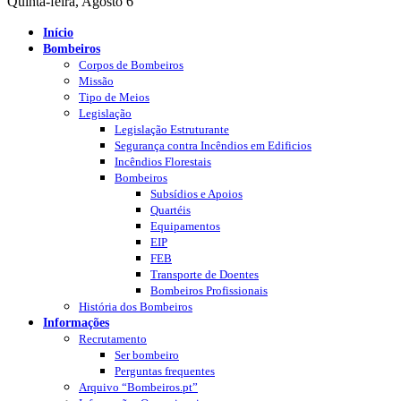
Quinta-feira, Agosto 6
Início
Bombeiros
Corpos de Bombeiros
Missão
Tipo de Meios
Legislação
Legislação Estruturante
Segurança contra Incêndios em Edificios
Incêndios Florestais
Bombeiros
Subsídios e Apoios
Quartéis
Equipamentos
EIP
FEB
Transporte de Doentes
Bombeiros Profissionais
História dos Bombeiros
Informações
Recrutamento
Ser bombeiro
Perguntas frequentes
Arquivo “Bombeiros.pt”