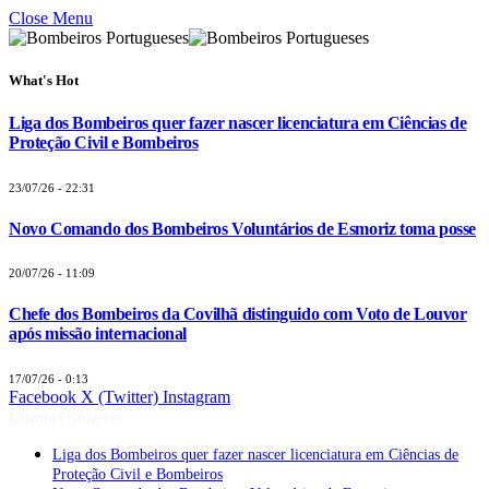
Close Menu
What's Hot
Liga dos Bombeiros quer fazer nascer licenciatura em Ciências de
Proteção Civil e Bombeiros
23/07/26 - 22:31
Novo Comando dos Bombeiros Voluntários de Esmoriz toma posse
20/07/26 - 11:09
Chefe dos Bombeiros da Covilhã distinguido com Voto de Louvor
após missão internacional
17/07/26 - 0:13
Facebook
X (Twitter)
Instagram
Últimas Notícias
Liga dos Bombeiros quer fazer nascer licenciatura em Ciências de
Proteção Civil e Bombeiros