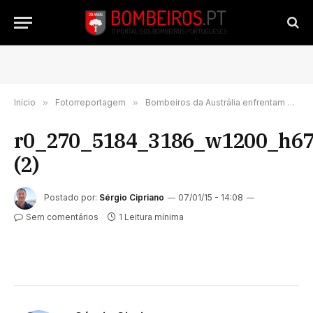
Início
»
Fotorreportagem
»
Bombeiros da Austrália enfrentam esta tarde um violento incêndio
r0_270_5184_3186_w1200_h6
(2)
Postado por:
Sérgio Cipriano
07/01/15 - 14:08
Sem comentários
1 Leitura mínima