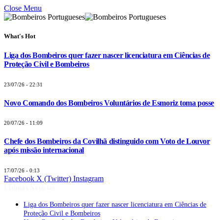
Close Menu
What's Hot
Liga dos Bombeiros quer fazer nascer licenciatura em Ciências de
Proteção Civil e Bombeiros
23/07/26 - 22:31
Novo Comando dos Bombeiros Voluntários de Esmoriz toma posse
20/07/26 - 11:09
Chefe dos Bombeiros da Covilhã distinguido com Voto de Louvor
após missão internacional
17/07/26 - 0:13
Facebook
X (Twitter)
Instagram
Últimas Notícias
Liga dos Bombeiros quer fazer nascer licenciatura em Ciências de
Proteção Civil e Bombeiros