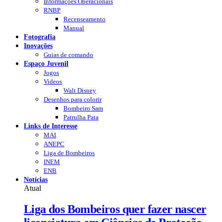
Informações Operacionais
RNBP
Recenseamento
Manual
Fotografia
Inovações
Guias de comando
Espaço Juvenil
Jogos
Videos
Walt Disney
Desenhos para colorir
Bombeiro Sam
Patrulha Pata
Links de Interesse
MAI
ANEPC
Liga de Bombeiros
INEM
ENB
Notícias
Atual
Liga dos Bombeiros quer fazer nascer