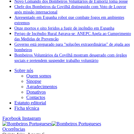
Novo Comando dos Bombeiros Voluntários de Esmoriz toma posse
Chefe dos Bombeiros da Covilhã distinguido com Voto de Louvor
após missão internacional
Apresentado em Espanha robot que combate fogos em ambientes
extremos
Onze mortos e oito feridos a fugir de incêndio em Espanha
Perigo de Incêndio Rural Agrava-se: ANEPC Apela ao Cumprimento
das Medidas de Prevenção
Governo está preparado para “soluções extraordinárias” de ajuda aos
bombeiros
Bombeiros Voluntários da Covilhã mostram desagrado com órgãos
sociais e pretendem suspender trabalho voluntário
Sobre nós
Quem somos
Sinopse
Agradecimentos
Donativos
Contactos
Estatuto editorial
Ficha técnica
Facebook
Instagram
Ocorrências