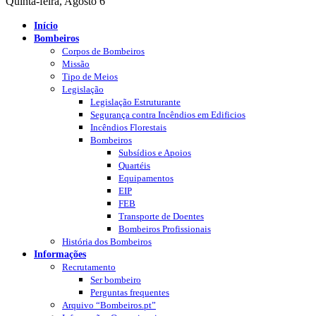
Quinta-feira, Agosto 6
Início
Bombeiros
Corpos de Bombeiros
Missão
Tipo de Meios
Legislação
Legislação Estruturante
Segurança contra Incêndios em Edificios
Incêndios Florestais
Bombeiros
Subsídios e Apoios
Quartéis
Equipamentos
EIP
FEB
Transporte de Doentes
Bombeiros Profissionais
História dos Bombeiros
Informações
Recrutamento
Ser bombeiro
Perguntas frequentes
Arquivo “Bombeiros.pt”