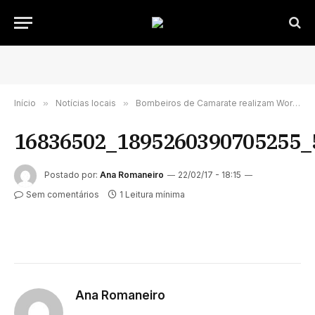
Início
»
Notícias locais
»
Bombeiros de Camarate realizam Workshop “Contacto com a pessoa Surda no pré- hospitalar”
16836502_1895260390705255_
Postado por:
Ana Romaneiro
22/02/17 - 18:15
Sem comentários
1 Leitura mínima
Ana Romaneiro