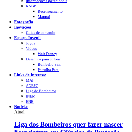
Informações Operacionais
RNBP
Recenseamento
Manual
Fotografia
Inovações
Guias de comando
Espaço Juvenil
Jogos
Videos
Walt Disney
Desenhos para colorir
Bombeiro Sam
Patrulha Pata
Links de Interesse
MAI
ANEPC
Liga de Bombeiros
INEM
ENB
Notícias
Atual
Liga dos Bombeiros quer fazer nascer