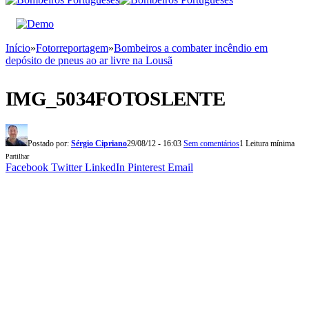
Início
»
Fotorreportagem
»
Bombeiros a combater incêndio em
depósito de pneus ao ar livre na Lousã
IMG_5034FOTOSLENTE
Postado por:
Sérgio Cipriano
29/08/12 - 16:03
Sem comentários
1 Leitura mínima
Partilhar
Facebook
Twitter
LinkedIn
Pinterest
Email