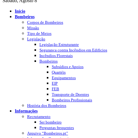
Sábado, Agosto 8
Início
Bombeiros
Corpos de Bombeiros
Missão
Tipo de Meios
Legislação
Legislação Estruturante
Segurança contra Incêndios em Edificios
Incêndios Florestais
Bombeiros
Subsídios e Apoios
Quartéis
Equipamentos
EIP
FEB
Transporte de Doentes
Bombeiros Profissionais
História dos Bombeiros
Informações
Recrutamento
Ser bombeiro
Perguntas frequentes
Arquivo “Bombeiros.pt”