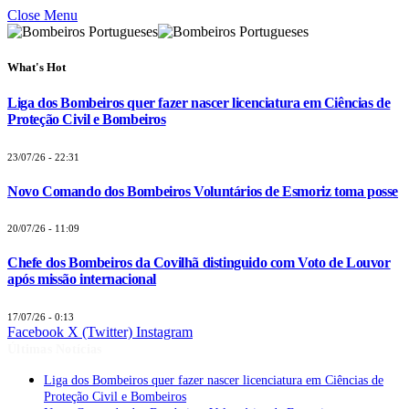
Close Menu
What's Hot
Liga dos Bombeiros quer fazer nascer licenciatura em Ciências de
Proteção Civil e Bombeiros
23/07/26 - 22:31
Novo Comando dos Bombeiros Voluntários de Esmoriz toma posse
20/07/26 - 11:09
Chefe dos Bombeiros da Covilhã distinguido com Voto de Louvor
após missão internacional
17/07/26 - 0:13
Facebook
X (Twitter)
Instagram
Últimas Notícias
Liga dos Bombeiros quer fazer nascer licenciatura em Ciências de
Proteção Civil e Bombeiros