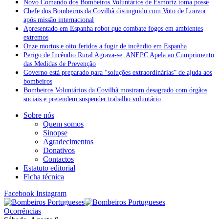
Novo Comando dos Bombeiros Voluntários de Esmoriz toma posse
Chefe dos Bombeiros da Covilhã distinguido com Voto de Louvor
após missão internacional
Apresentado em Espanha robot que combate fogos em ambientes
extremos
Onze mortos e oito feridos a fugir de incêndio em Espanha
Perigo de Incêndio Rural Agrava-se: ANEPC Apela ao Cumprimento
das Medidas de Prevenção
Governo está preparado para “soluções extraordinárias” de ajuda aos
bombeiros
Bombeiros Voluntários da Covilhã mostram desagrado com órgãos
sociais e pretendem suspender trabalho voluntário
Sobre nós
Quem somos
Sinopse
Agradecimentos
Donativos
Contactos
Estatuto editorial
Ficha técnica
Facebook
Instagram
Ocorrências