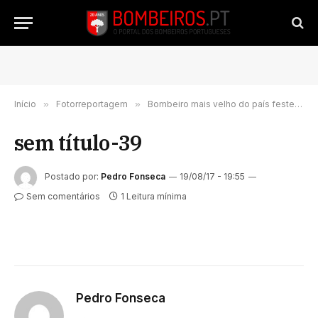
Início
»
Fotorreportagem
»
Bombeiro mais velho do país festejou hoje 100 anos | FOTORREPORTAGEM
sem título-39
Postado por:
Pedro Fonseca
19/08/17 - 19:55
Sem comentários
1 Leitura mínima
Pedro Fonseca