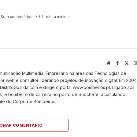
Sem comentários
1 Leitura mínima
Website
Facebook
X
(Twi
municação Multimédia. Empresário na área das Tecnologias de
 web e consultor liderando projetos de inovação digital. Em 2004
stritoGuarda.com e dirige o portal www.bombeiros.pt. Ligado aos
s, é bombeiro de carreira no posto de Subchefe, acumulando
nte do Corpo de Bombeiros.
IONAR COMENTÁRIO