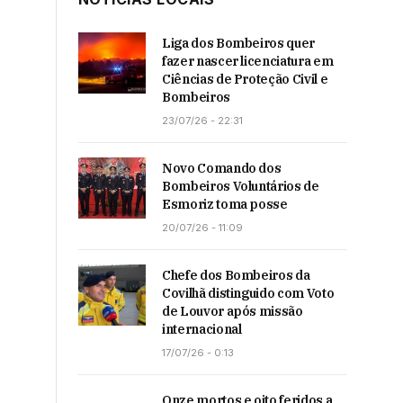
Liga dos Bombeiros quer
fazer nascer licenciatura em
Ciências de Proteção Civil e
Bombeiros
23/07/26 - 22:31
Novo Comando dos
Bombeiros Voluntários de
Esmoriz toma posse
20/07/26 - 11:09
Chefe dos Bombeiros da
Covilhã distinguido com Voto
de Louvor após missão
internacional
17/07/26 - 0:13
Onze mortos e oito feridos a