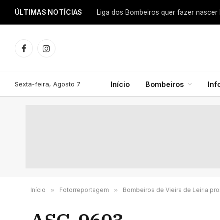
ÚLTIMAS NOTÍCIAS
Facebook
Instagram
Sexta-feira, Agosto 7
Início
Bombeiros
In
Início
»
Fotorreportagem
»
Bombeiros de Vieira de Leiria p