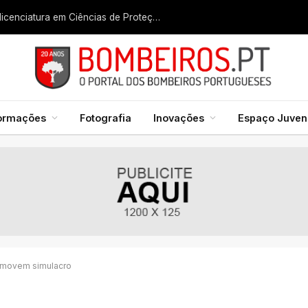
Liga dos Bombeiros quer fazer nascer licenciatura em Ciências de Proteção Civil e Bombeiros
formações
Fotografia
Inovações
Espaço Juveni
romovem simulacro