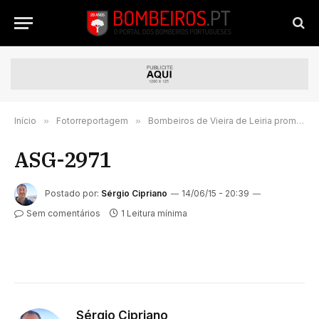
Início
»
Fotorreportagem
»
Bombeiros de Vieira de Leiria promovem simulacro
ASG-2971
Postado por:
Sérgio Cipriano
14/06/15 - 20:39
Sem comentários
1 Leitura mínima
Sérgio Cipriano