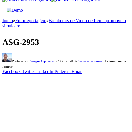
Início
»
Fotorreportagem
»
Bombeiros de Vieira de Leiria promovem
simulacro
ASG-2953
Postado por:
Sérgio Cipriano
14/06/15 - 20:39
Sem comentários
1 Leitura mínima
Partilhar
Facebook
Twitter
LinkedIn
Pinterest
Email