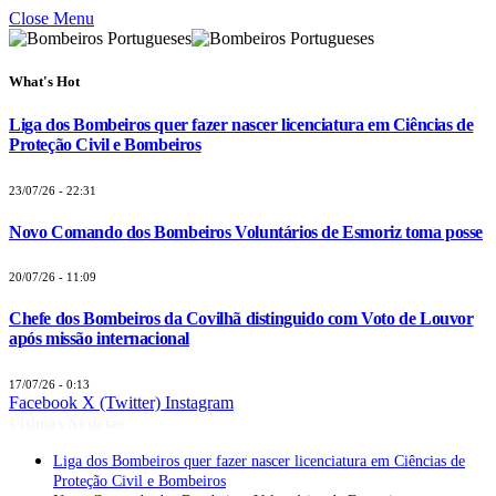
Close Menu
What's Hot
Liga dos Bombeiros quer fazer nascer licenciatura em Ciências de
Proteção Civil e Bombeiros
23/07/26 - 22:31
Novo Comando dos Bombeiros Voluntários de Esmoriz toma posse
20/07/26 - 11:09
Chefe dos Bombeiros da Covilhã distinguido com Voto de Louvor
após missão internacional
17/07/26 - 0:13
Facebook
X (Twitter)
Instagram
Últimas Notícias
Liga dos Bombeiros quer fazer nascer licenciatura em Ciências de
Proteção Civil e Bombeiros