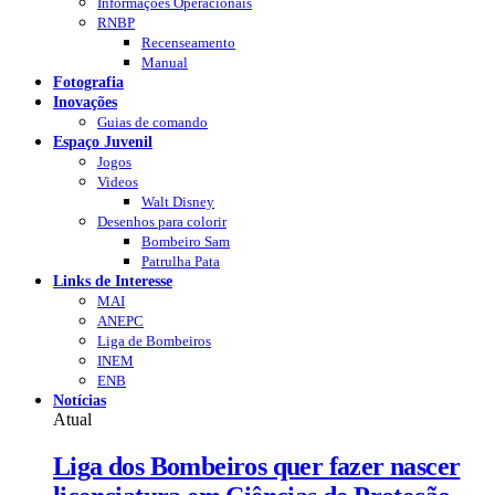
Informações Operacionais
RNBP
Recenseamento
Manual
Fotografia
Inovações
Guias de comando
Espaço Juvenil
Jogos
Videos
Walt Disney
Desenhos para colorir
Bombeiro Sam
Patrulha Pata
Links de Interesse
MAI
ANEPC
Liga de Bombeiros
INEM
ENB
Notícias
Atual
Liga dos Bombeiros quer fazer nascer