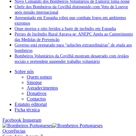
Novo Comando dos Bombeiros Voluntários de Esmoriz toma posse
Chefe dos Bombeiros da Covilhã distinguido com Voto de Louvor
após missão internacional
Apresentado em Espanha robot que combate fogos em ambientes
extremos
Onze mortos e oito feridos a fugir de incêndio em Espanha
Perigo de Incêndio Rural Agrava-se: ANEPC Apela ao Cumprimento
das Medidas de Prevenção
Governo está preparado para “soluções extraordinárias” de ajuda aos
bombeiros
Bombeiros Voluntários da Covilhã mostram desagrado com órgãos
sociais e pretendem suspender trabalho voluntário
Sobre nós
Quem somos
Sinopse
Agradecimentos
Donativos
Contactos
Estatuto editorial
Ficha técnica
Facebook
Instagram
Ocorrências