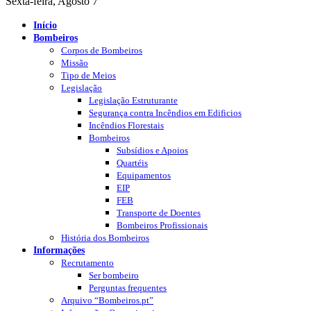
Sexta-feira, Agosto 7
Início
Bombeiros
Corpos de Bombeiros
Missão
Tipo de Meios
Legislação
Legislação Estruturante
Segurança contra Incêndios em Edificios
Incêndios Florestais
Bombeiros
Subsídios e Apoios
Quartéis
Equipamentos
EIP
FEB
Transporte de Doentes
Bombeiros Profissionais
História dos Bombeiros
Informações
Recrutamento
Ser bombeiro
Perguntas frequentes
Arquivo “Bombeiros.pt”