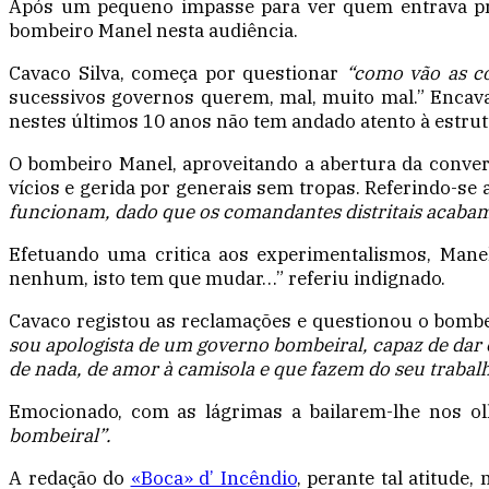
Após um pequeno impasse para ver quem entrava pri
bombeiro Manel nesta audiência.
Cavaco Silva, começa por questionar
“como vão as co
sucessivos governos querem, mal, muito mal.” Encava
nestes últimos 10 anos não tem andado atento à estrut
O bombeiro Manel, aproveitando a abertura da conver
vícios e gerida por generais sem tropas. Referindo-se
funcionam, dado que os comandantes distritais acabam
Efetuando uma critica aos experimentalismos, Manel
nenhum, isto tem que mudar…” referiu indignado.
Cavaco registou as reclamações e questionou o bombe
sou apologista de um governo bombeiral, capaz de dar
de nada, de amor à camisola e que fazem do seu trabal
Emocionado, com as lágrimas a bailarem-lhe nos ol
bombeiral”.
A redação do
«Boca» d’ Incêndio
, perante tal atitude