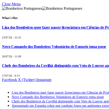
Close Menu
What's Hot
Liga dos Bombeiros quer fazer nascer licenciatura em Ciências de Pr
23/07/26 - 22:31
Novo Comando dos Bombeiros Voluntários de Esmoriz toma posse
20/07/26 - 11:09
Chefe dos Bombeiros da Covilhã distinguido com Voto de Louvor apó
17/07/26 - 0:13
Facebook
X (Twitter)
Instagram
Últimas Notícias
Liga dos Bombeiros quer fazer nascer licenciatura em Ciências de Pro
Novo Comando dos Bombeiros Voluntários de Esmoriz toma posse
Chefe dos Bombeiros da Covilhã distinguido com Voto de Louvor após
Apresentado em Espanha robot que combate fogos em ambientes extr