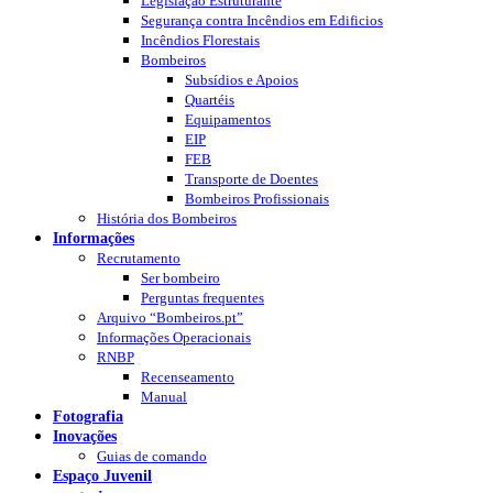
Legislação Estruturante
Segurança contra Incêndios em Edificios
Incêndios Florestais
Bombeiros
Subsídios e Apoios
Quartéis
Equipamentos
EIP
FEB
Transporte de Doentes
Bombeiros Profissionais
História dos Bombeiros
Informações
Recrutamento
Ser bombeiro
Perguntas frequentes
Arquivo “Bombeiros.pt”
Informações Operacionais
RNBP
Recenseamento
Manual
Fotografia
Inovações
Guias de comando
Espaço Juvenil