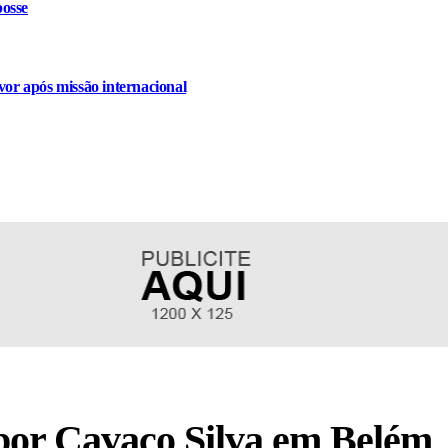
osse
or após missão internacional
por Cavaco Silva em Belém