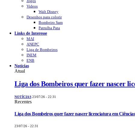
Jogos
Videos
Walt Disney
Desenhos para colorir
Bombeiro Sam
Patrulha Pata
Links de Interesse
MAI
ANEPC
Liga de Bombeiros
INEM
ENB
Notícias
Atual
Liga dos Bombeiros quer fazer nascer li
NOTÍCIAS
23/07/26 - 22:31
Recentes
Liga dos Bombeiros quer fazer nascer licenciatura em Ciências
23/07/26 - 22:31