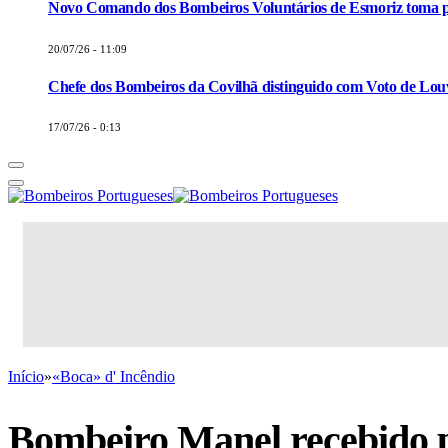
Novo Comando dos Bombeiros Voluntários de Esmoriz toma p
20/07/26 - 11:09
Chefe dos Bombeiros da Covilhã distinguido com Voto de Louv
17/07/26 - 0:13
Início
»
«Boca» d' Incêndio
Bombeiro Manel recebido 