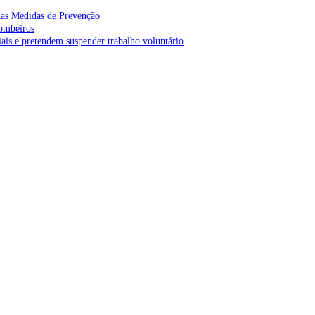
as Medidas de Prevenção
bombeiros
is e pretendem suspender trabalho voluntário