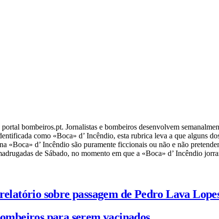
o portal bombeiros.pt. Jornalistas e bombeiros desenvolvem semanalmen
entificada como «Boca» d’ Incêndio, esta rubrica leva a que alguns dos
as na «Boca» d’ Incêndio são puramente ficcionais ou não e não pretend
s madrugadas de Sábado, no momento em que a «Boca» d’ Incêndio jorra
 relatório sobre passagem de Pedro Lava Lope
 bombeiros para serem vacinados