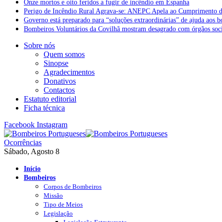
Onze mortos e oito feridos a fugir de incêndio em Espanha
Perigo de Incêndio Rural Agrava-se: ANEPC Apela ao Cumprimento d
Governo está preparado para “soluções extraordinárias” de ajuda aos 
Bombeiros Voluntários da Covilhã mostram desagrado com órgãos socia
Sobre nós
Quem somos
Sinopse
Agradecimentos
Donativos
Contactos
Estatuto editorial
Ficha técnica
Facebook
Instagram
Ocorrências
Sábado, Agosto 8
Início
Bombeiros
Corpos de Bombeiros
Missão
Tipo de Meios
Legislação