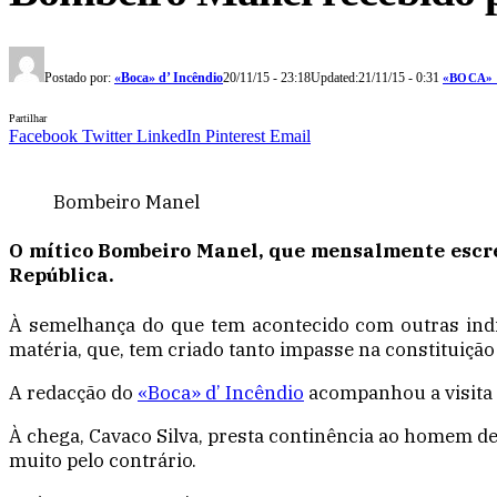
Postado por:
«Boca» d’ Incêndio
20/11/15 - 23:18
Updated:
21/11/15 - 0:31
«BOCA» 
Partilhar
Facebook
Twitter
LinkedIn
Pinterest
Email
Bombeiro Manel
O mítico Bombeiro Manel, que mensalmente escrev
República.
À semelhança do que tem acontecido com outras indiv
matéria, que, tem criado tanto impasse na constituiçã
A redacção do
«Boca» d’ Incêndio
acompanhou a visita 
À chega, Cavaco Silva, presta continência ao homem de
muito pelo contrário.