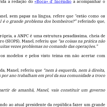
vida a redação do
«Boca» d’ Incêndio
a acompanhar o
nel, sem papas na língua, refere que “estão como os
l é o grande problema dos bombeiros?”
referindo que,
rópria, a ANPC é uma estrutura pesadíssima, cheia de
ro (SIOPS), Manel, referiu que
“as coisas na prática não
muitas vezes problemas no comando das operações.”
rsos modelos e pelos visto teima em não acertar com
da, Manel, referiu que
“nem à esquerda, nem à direita,
s por ano trabalham em prol da sua comunidade a troco
 partir de amanhã, Manel, vais constituir um governo
endo ao atual presidente da república fazer um grande