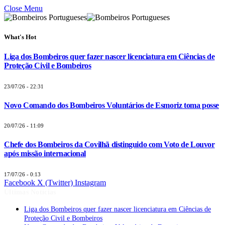
Close Menu
What's Hot
Liga dos Bombeiros quer fazer nascer licenciatura em Ciências de
Proteção Civil e Bombeiros
23/07/26 - 22:31
Novo Comando dos Bombeiros Voluntários de Esmoriz toma posse
20/07/26 - 11:09
Chefe dos Bombeiros da Covilhã distinguido com Voto de Louvor
após missão internacional
17/07/26 - 0:13
Facebook
X (Twitter)
Instagram
Últimas Notícias
Liga dos Bombeiros quer fazer nascer licenciatura em Ciências de
Proteção Civil e Bombeiros