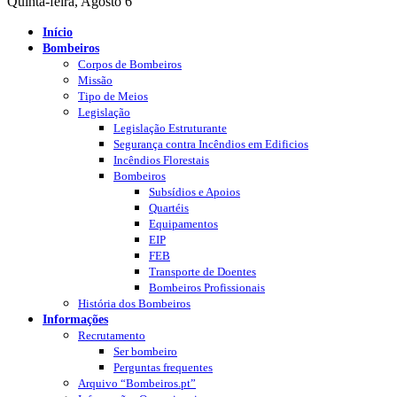
Quinta-feira, Agosto 6
Início
Bombeiros
Corpos de Bombeiros
Missão
Tipo de Meios
Legislação
Legislação Estruturante
Segurança contra Incêndios em Edificios
Incêndios Florestais
Bombeiros
Subsídios e Apoios
Quartéis
Equipamentos
EIP
FEB
Transporte de Doentes
Bombeiros Profissionais
História dos Bombeiros
Informações
Recrutamento
Ser bombeiro
Perguntas frequentes
Arquivo “Bombeiros.pt”