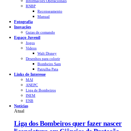
Informações Operacionais
RNBP
Recenseamento
Manual
Fotografia
Inovações
Guias de comando
Espaço Juvenil
Jogos
Videos
Walt Disney
Desenhos para colorir
Bombeiro Sam
Patrulha Pata
Links de Interesse
MAI
ANEPC
Liga de Bombeiros
INEM
ENB
Notícias
Atual
Liga dos Bombeiros quer fazer nascer