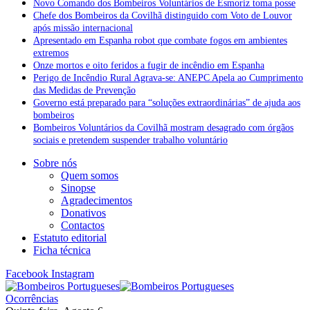
Novo Comando dos Bombeiros Voluntários de Esmoriz toma posse
Chefe dos Bombeiros da Covilhã distinguido com Voto de Louvor
após missão internacional
Apresentado em Espanha robot que combate fogos em ambientes
extremos
Onze mortos e oito feridos a fugir de incêndio em Espanha
Perigo de Incêndio Rural Agrava-se: ANEPC Apela ao Cumprimento
das Medidas de Prevenção
Governo está preparado para “soluções extraordinárias” de ajuda aos
bombeiros
Bombeiros Voluntários da Covilhã mostram desagrado com órgãos
sociais e pretendem suspender trabalho voluntário
Sobre nós
Quem somos
Sinopse
Agradecimentos
Donativos
Contactos
Estatuto editorial
Ficha técnica
Facebook
Instagram
Ocorrências