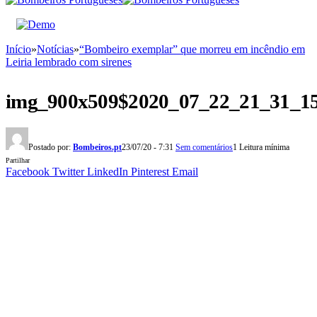
Início
»
Notícias
»
“Bombeiro exemplar” que morreu em incêndio em
Leiria lembrado com sirenes
img_900x509$2020_07_22_21_31_1
Postado por:
Bombeiros.pt
23/07/20 - 7:31
Sem comentários
1 Leitura mínima
Partilhar
Facebook
Twitter
LinkedIn
Pinterest
Email