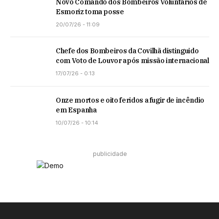
Novo Comando dos Bombeiros Voluntários de
Esmoriz toma posse
20/07/26 - 11:09
Chefe dos Bombeiros da Covilhã distinguido
com Voto de Louvor após missão internacional
17/07/26 - 0:13
Onze mortos e oito feridos a fugir de incêndio
em Espanha
10/07/26 - 10:14
publicidade