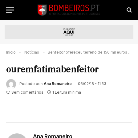
Início
»
Notícias
»
Benfeitor ofereceu terreno de 150 mil euros aos Bombeiros de Fátima
ouremfatimabenfeitor
Postado por:
Ana Romaneiro
06/02/18 - 11:53
Sem comentários
1 Leitura mínima
Ana Romaneiro