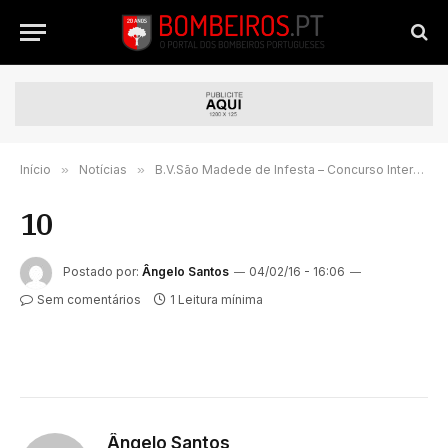
Início
»
Notícias
»
B.V.São Madede de Infesta – Concurso Interno/Externo
10
Postado por:
Ângelo Santos
04/02/16 - 16:06
Sem comentários
1 Leitura mínima
Ângelo Santos