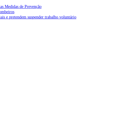
as Medidas de Prevenção
bombeiros
is e pretendem suspender trabalho voluntário