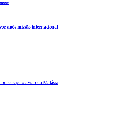
osse
or após missão internacional
s buscas pelo avião da Malásia