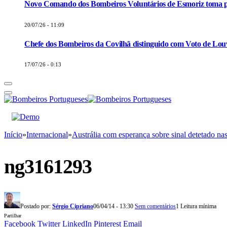
Novo Comando dos Bombeiros Voluntários de Esmoriz toma p
20/07/26 - 11:09
Chefe dos Bombeiros da Covilhã distinguido com Voto de Louv
17/07/26 - 0:13
Início
»
Internacional
»
Austrália com esperança sobre sinal detetado na
ng3161293
Postado por:
Sérgio Cipriano
06/04/14 - 13:30
Sem comentários
1 Leitura mínima
Partilhar
Facebook
Twitter
LinkedIn
Pinterest
Email