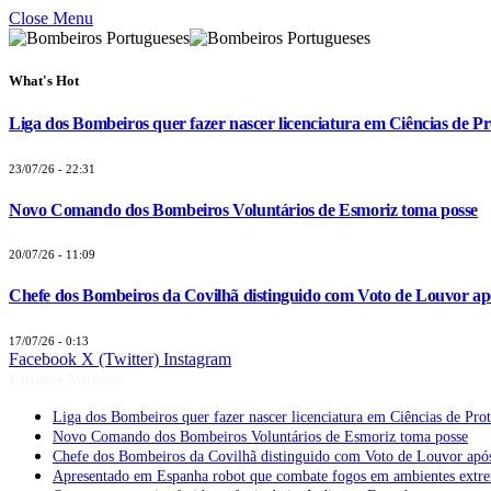
Close Menu
What's Hot
Liga dos Bombeiros quer fazer nascer licenciatura em Ciências de Pr
23/07/26 - 22:31
Novo Comando dos Bombeiros Voluntários de Esmoriz toma posse
20/07/26 - 11:09
Chefe dos Bombeiros da Covilhã distinguido com Voto de Louvor apó
17/07/26 - 0:13
Facebook
X (Twitter)
Instagram
Últimas Notícias
Liga dos Bombeiros quer fazer nascer licenciatura em Ciências de Pro
Novo Comando dos Bombeiros Voluntários de Esmoriz toma posse
Chefe dos Bombeiros da Covilhã distinguido com Voto de Louvor após
Apresentado em Espanha robot que combate fogos em ambientes extr