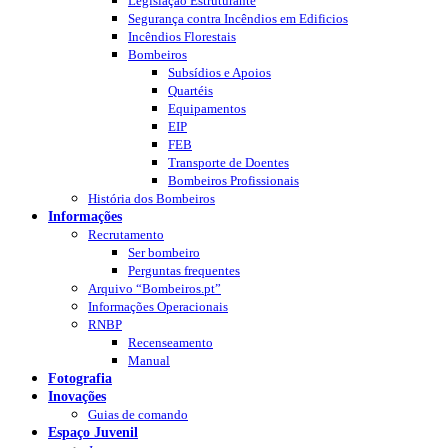
Legislação Estruturante
Segurança contra Incêndios em Edificios
Incêndios Florestais
Bombeiros
Subsídios e Apoios
Quartéis
Equipamentos
EIP
FEB
Transporte de Doentes
Bombeiros Profissionais
História dos Bombeiros
Informações
Recrutamento
Ser bombeiro
Perguntas frequentes
Arquivo “Bombeiros.pt”
Informações Operacionais
RNBP
Recenseamento
Manual
Fotografia
Inovações
Guias de comando
Espaço Juvenil