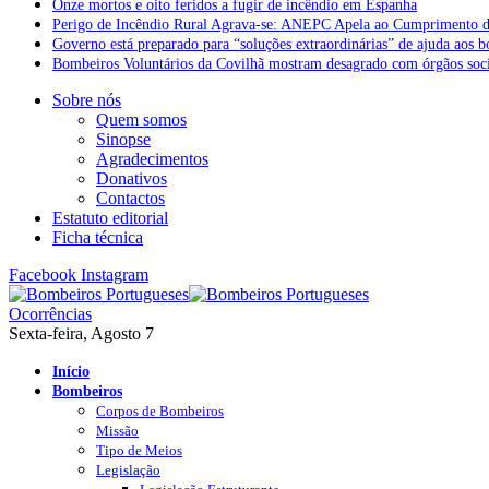
Onze mortos e oito feridos a fugir de incêndio em Espanha
Perigo de Incêndio Rural Agrava-se: ANEPC Apela ao Cumprimento d
Governo está preparado para “soluções extraordinárias” de ajuda aos 
Bombeiros Voluntários da Covilhã mostram desagrado com órgãos socia
Sobre nós
Quem somos
Sinopse
Agradecimentos
Donativos
Contactos
Estatuto editorial
Ficha técnica
Facebook
Instagram
Ocorrências
Sexta-feira, Agosto 7
Início
Bombeiros
Corpos de Bombeiros
Missão
Tipo de Meios
Legislação