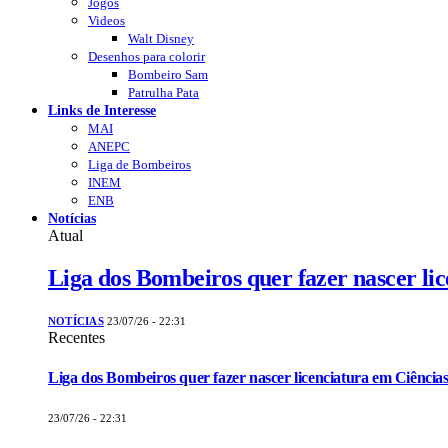
Jogos
Videos
Walt Disney
Desenhos para colorir
Bombeiro Sam
Patrulha Pata
Links de Interesse
MAI
ANEPC
Liga de Bombeiros
INEM
ENB
Notícias
Atual
Liga dos Bombeiros quer fazer nascer li
NOTÍCIAS
23/07/26 - 22:31
Recentes
Liga dos Bombeiros quer fazer nascer licenciatura em Ciências
23/07/26 - 22:31