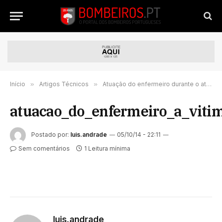
Início
»
Artigos Técnicos
»
Atuação do enfermeiro durante o atendimento pré-hospitalar a vítimas de queimaduras
atuacao_do_enfermeiro_a_vit
Postado por:
luis.andrade
05/10/14 - 22:11
Sem comentários
1 Leitura mínima
luis.andrade