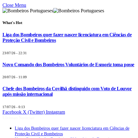
Close Menu
What's Hot
Liga dos Bombeiros quer fazer nascer licenciatura em Ciências de
Proteção Civil e Bombeiros
23/07/26 - 22:31
Novo Comando dos Bombeiros Voluntários de Esmoriz toma posse
20/07/26 - 11:09
Chefe dos Bombeiros da Covilhã distinguido com Voto de Louvor
após missão internacional
17/07/26 - 0:13
Facebook
X (Twitter)
Instagram
Últimas Notícias
Liga dos Bombeiros quer fazer nascer licenciatura em Ciências de
Proteção Civil e Bombeiros