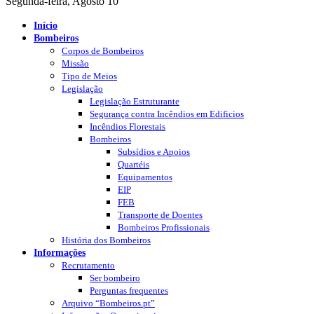
Segunda-feira, Agosto 10
Início
Bombeiros
Corpos de Bombeiros
Missão
Tipo de Meios
Legislação
Legislação Estruturante
Segurança contra Incêndios em Edificios
Incêndios Florestais
Bombeiros
Subsídios e Apoios
Quartéis
Equipamentos
EIP
FEB
Transporte de Doentes
Bombeiros Profissionais
História dos Bombeiros
Informações
Recrutamento
Ser bombeiro
Perguntas frequentes
Arquivo “Bombeiros.pt”