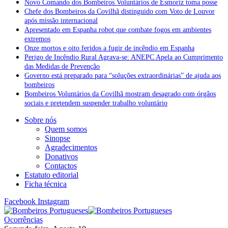
Novo Comando dos Bombeiros Voluntários de Esmoriz toma posse
Chefe dos Bombeiros da Covilhã distinguido com Voto de Louvor
após missão internacional
Apresentado em Espanha robot que combate fogos em ambientes
extremos
Onze mortos e oito feridos a fugir de incêndio em Espanha
Perigo de Incêndio Rural Agrava-se: ANEPC Apela ao Cumprimento
das Medidas de Prevenção
Governo está preparado para “soluções extraordinárias” de ajuda aos
bombeiros
Bombeiros Voluntários da Covilhã mostram desagrado com órgãos
sociais e pretendem suspender trabalho voluntário
Sobre nós
Quem somos
Sinopse
Agradecimentos
Donativos
Contactos
Estatuto editorial
Ficha técnica
Facebook
Instagram
Ocorrências