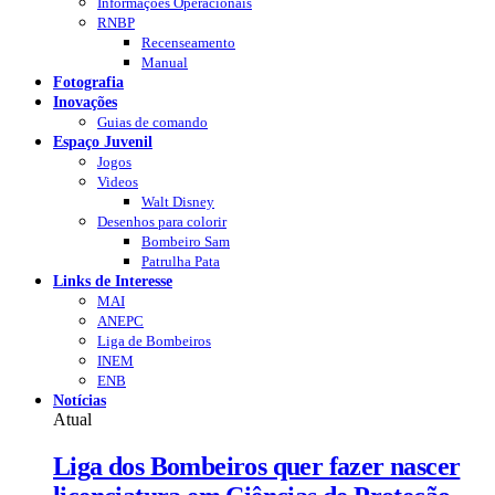
Informações Operacionais
RNBP
Recenseamento
Manual
Fotografia
Inovações
Guias de comando
Espaço Juvenil
Jogos
Videos
Walt Disney
Desenhos para colorir
Bombeiro Sam
Patrulha Pata
Links de Interesse
MAI
ANEPC
Liga de Bombeiros
INEM
ENB
Notícias
Atual
Liga dos Bombeiros quer fazer nascer