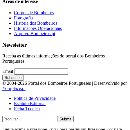
Áreas de interesse
Corpos de Bombeiros
Fotografia
História dos Bombeiros
Informações Operacionais
Arquivo Bombeiros.pt
Newsletter
Receba as últimas informações do portal dos Bombeiros
Portugueses.
Email
© 2004-2026 Portal dos Bombeiros Portugueses | Desenvolvido por
Yourplace.pt
.
Política de Privacidade
Estatuto Editorial
Ficha Técnica
Submit
Digite acima e pressione
Enter
para pesquisar. Pressione
Esc
para