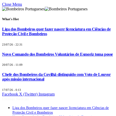
Close Menu
What's Hot
Liga dos Bombeiros quer fazer nascer licenciatura em Ciências de
Proteção Civil e Bombeiros
23/07/26 - 22:31
Novo Comando dos Bombeiros Voluntários de Esmoriz toma posse
20/07/26 - 11:09
Chefe dos Bombeiros da Covilhã distinguido com Voto de Louvor
após missão internacional
17/07/26 - 0:13
Facebook
X (Twitter)
Instagram
Últimas Notícias
Liga dos Bombeiros quer fazer nascer licenciatura em Ciências de
Proteção Civil e Bombeiros