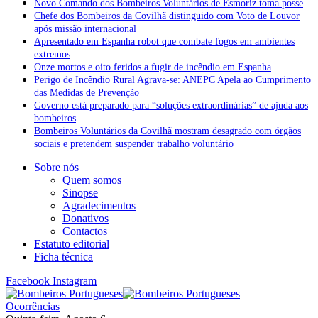
Novo Comando dos Bombeiros Voluntários de Esmoriz toma posse
Chefe dos Bombeiros da Covilhã distinguido com Voto de Louvor
após missão internacional
Apresentado em Espanha robot que combate fogos em ambientes
extremos
Onze mortos e oito feridos a fugir de incêndio em Espanha
Perigo de Incêndio Rural Agrava-se: ANEPC Apela ao Cumprimento
das Medidas de Prevenção
Governo está preparado para “soluções extraordinárias” de ajuda aos
bombeiros
Bombeiros Voluntários da Covilhã mostram desagrado com órgãos
sociais e pretendem suspender trabalho voluntário
Sobre nós
Quem somos
Sinopse
Agradecimentos
Donativos
Contactos
Estatuto editorial
Ficha técnica
Facebook
Instagram
Ocorrências