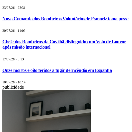
23/07/26 - 22:31
Novo Comando dos Bombeiros Voluntários de Esmoriz toma posse
20/07/26 - 11:09
Chefe dos Bombeiros da Covilhã distinguido com Voto de Louvor
após missão internacional
17/07/26 - 0:13
Onze mortos e oito feridos a fugir de incêndio em Espanha
10/07/26 - 10:14
publicidade