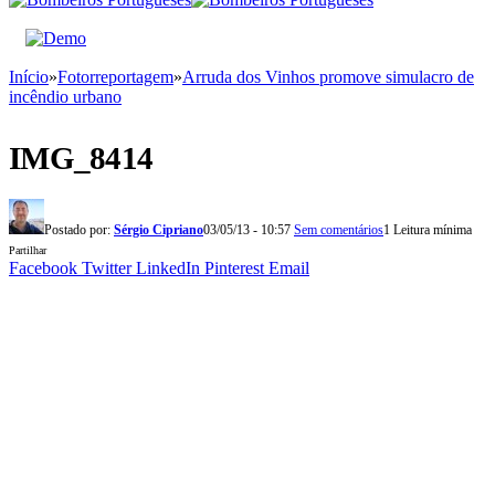
Início
»
Fotorreportagem
»
Arruda dos Vinhos promove simulacro de
incêndio urbano
IMG_8414
Postado por:
Sérgio Cipriano
03/05/13 - 10:57
Sem comentários
1 Leitura mínima
Partilhar
Facebook
Twitter
LinkedIn
Pinterest
Email