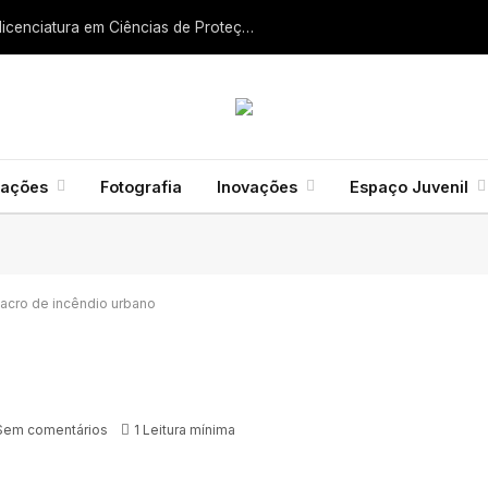
Liga dos Bombeiros quer fazer nascer licenciatura em Ciências de Proteção Civil e Bombeiros
mações
Fotografia
Inovações
Espaço Juvenil
acro de incêndio urbano
Sem comentários
1 Leitura mínima