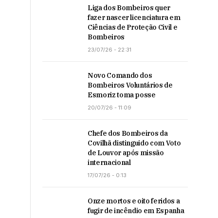
Liga dos Bombeiros quer
fazer nascer licenciatura em
Ciências de Proteção Civil e
Bombeiros
23/07/26 - 22:31
Novo Comando dos
Bombeiros Voluntários de
Esmoriz toma posse
20/07/26 - 11:09
Chefe dos Bombeiros da
Covilhã distinguido com Voto
de Louvor após missão
internacional
17/07/26 - 0:13
Onze mortos e oito feridos a
fugir de incêndio em Espanha