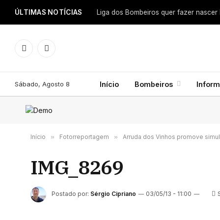
ÚLTIMAS NOTÍCIAS
Facebook
Instagram
Sábado, Agosto 8
Início
Bombeiros
Infor
Início
»
Fotorreportagem
»
Arruda dos Vinhos promove simul
IMG_8269
Postado por:
Sérgio Cipriano
03/05/13 - 11:00