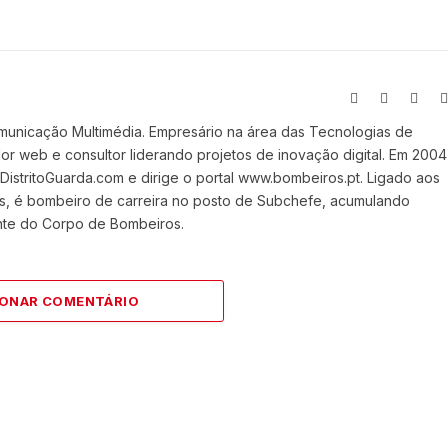
Website
Facebook
X
(Twit
municação Multimédia. Empresário na área das Tecnologias de
 web e consultor liderando projetos de inovação digital. Em 2004
stritoGuarda.com e dirige o portal www.bombeiros.pt. Ligado aos
s, é bombeiro de carreira no posto de Subchefe, acumulando
nte do Corpo de Bombeiros.
IONAR COMENTÁRIO