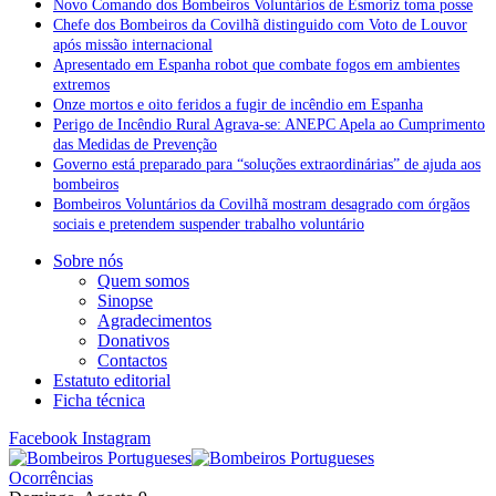
Novo Comando dos Bombeiros Voluntários de Esmoriz toma posse
Chefe dos Bombeiros da Covilhã distinguido com Voto de Louvor
após missão internacional
Apresentado em Espanha robot que combate fogos em ambientes
extremos
Onze mortos e oito feridos a fugir de incêndio em Espanha
Perigo de Incêndio Rural Agrava-se: ANEPC Apela ao Cumprimento
das Medidas de Prevenção
Governo está preparado para “soluções extraordinárias” de ajuda aos
bombeiros
Bombeiros Voluntários da Covilhã mostram desagrado com órgãos
sociais e pretendem suspender trabalho voluntário
Sobre nós
Quem somos
Sinopse
Agradecimentos
Donativos
Contactos
Estatuto editorial
Ficha técnica
Facebook
Instagram
Ocorrências