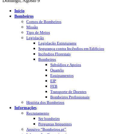
Domingo, Agosto 9
Início
Bombeiros
Corpos de Bombeiros
Missão
Tipo de Meios
Legislação
Legislação Estruturante
Segurança contra Incêndios em Edificios
Incêndios Florestais
Bombeiros
Subsídios e Apoios
Quartéis
Equipamentos
EIP
FEB
Transporte de Doentes
Bombeiros Profissionais
História dos Bombeiros
Informações
Recrutamento
Ser bombeiro
Perguntas frequentes
Arquivo “Bombeiros.pt”