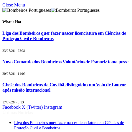
Close Menu
What's Hot
Liga dos Bombeiros quer fazer nascer licenciatura em Ciências de
Proteção Civil e Bombeiros
23/07/26 - 22:31
Novo Comando dos Bombeiros Voluntários de Esmoriz toma posse
20/07/26 - 11:09
Chefe dos Bombeiros da Covilhã distinguido com Voto de Louvor
após missão internacional
17/07/26 - 0:13
Facebook
X (Twitter)
Instagram
Últimas Notícias
Liga dos Bombeiros quer fazer nascer licenciatura em Ciências de
Proteção Civil e Bombeiros