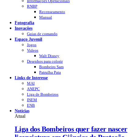
Informações Operacionais
RNBP
Recenseamento
Manual
Fotografia
Inovações
Guias de comando
Espaço Juvenil
Jogos
Videos
Walt Disney
Desenhos para colorir
Bombeiro Sam
Patrulha Pata
Links de Interesse
MAI
ANEPC
Liga de Bombeiros
INEM
ENB
Notícias
Atual
Liga dos Bombeiros quer fazer nascer