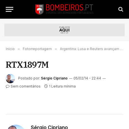
Início
»
Fotorreportagem
»
Argentina: Lusa e Reuters avançam com imagens do acidente
RTX1897M
Postado por:
Sérgio Cipriano
05/02/14 - 22:44
Sem comentários
1 Leitura mínima
Sérgio Cipriano