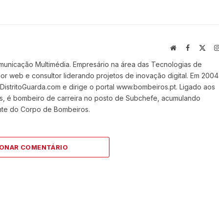
Website
Facebook
X
(Twi
municação Multimédia. Empresário na área das Tecnologias de
 web e consultor liderando projetos de inovação digital. Em 2004
stritoGuarda.com e dirige o portal www.bombeiros.pt. Ligado aos
s, é bombeiro de carreira no posto de Subchefe, acumulando
nte do Corpo de Bombeiros.
IONAR COMENTÁRIO