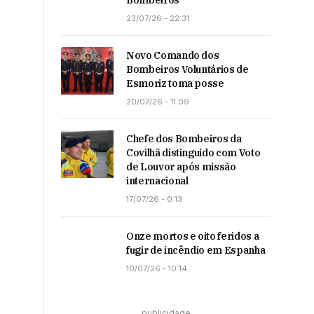
Bombeiros
23/07/26 - 22:31
Novo Comando dos
Bombeiros Voluntários de
Esmoriz toma posse
20/07/26 - 11:09
Chefe dos Bombeiros da
Covilhã distinguido com Voto
de Louvor após missão
internacional
17/07/26 - 0:13
Onze mortos e oito feridos a
fugir de incêndio em Espanha
10/07/26 - 10:14
publicidade