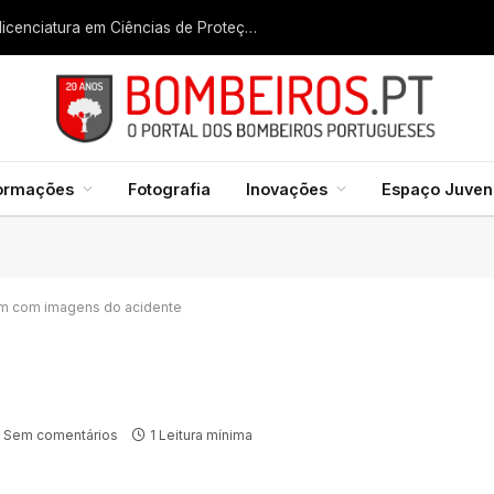
Liga dos Bombeiros quer fazer nascer licenciatura em Ciências de Proteção Civil e Bombeiros
formações
Fotografia
Inovações
Espaço Juveni
am com imagens do acidente
Sem comentários
1 Leitura mínima