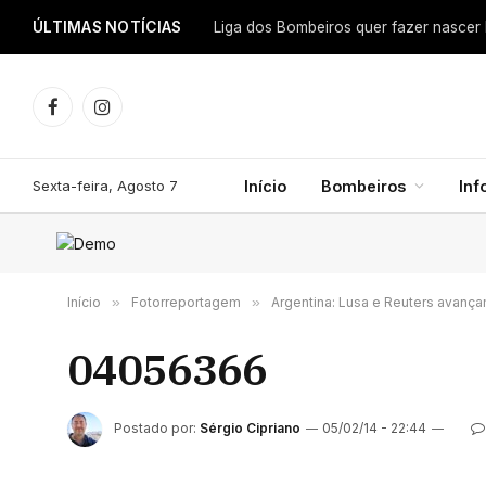
ÚLTIMAS NOTÍCIAS
Facebook
Instagram
Sexta-feira, Agosto 7
Início
Bombeiros
In
Início
»
Fotorreportagem
»
Argentina: Lusa e Reuters avanç
04056366
Postado por:
Sérgio Cipriano
05/02/14 - 22:44