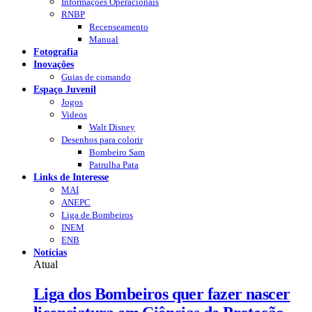
Informações Operacionais
RNBP
Recenseamento
Manual
Fotografia
Inovações
Guias de comando
Espaço Juvenil
Jogos
Videos
Walt Disney
Desenhos para colorir
Bombeiro Sam
Patrulha Pata
Links de Interesse
MAI
ANEPC
Liga de Bombeiros
INEM
ENB
Notícias
Atual
Liga dos Bombeiros quer fazer nascer