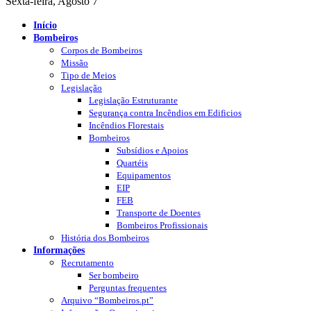
Sexta-feira, Agosto 7
Início
Bombeiros
Corpos de Bombeiros
Missão
Tipo de Meios
Legislação
Legislação Estruturante
Segurança contra Incêndios em Edificios
Incêndios Florestais
Bombeiros
Subsídios e Apoios
Quartéis
Equipamentos
EIP
FEB
Transporte de Doentes
Bombeiros Profissionais
História dos Bombeiros
Informações
Recrutamento
Ser bombeiro
Perguntas frequentes
Arquivo “Bombeiros.pt”