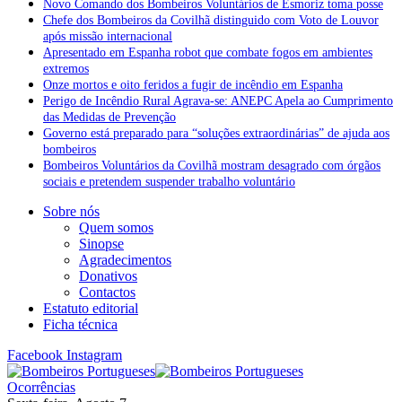
Novo Comando dos Bombeiros Voluntários de Esmoriz toma posse
Chefe dos Bombeiros da Covilhã distinguido com Voto de Louvor
após missão internacional
Apresentado em Espanha robot que combate fogos em ambientes
extremos
Onze mortos e oito feridos a fugir de incêndio em Espanha
Perigo de Incêndio Rural Agrava-se: ANEPC Apela ao Cumprimento
das Medidas de Prevenção
Governo está preparado para “soluções extraordinárias” de ajuda aos
bombeiros
Bombeiros Voluntários da Covilhã mostram desagrado com órgãos
sociais e pretendem suspender trabalho voluntário
Sobre nós
Quem somos
Sinopse
Agradecimentos
Donativos
Contactos
Estatuto editorial
Ficha técnica
Facebook
Instagram
Ocorrências