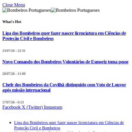
Close Menu
What's Hot
Liga dos Bombeiros quer fazer nascer licenciatura em Ciências de
Proteção Civil e Bombeiros
23/07/26 - 22:31
Novo Comando dos Bombeiros Voluntários de Esmoriz toma posse
20/07/26 - 11:09
Chefe dos Bombeiros da Covilhã distinguido com Voto de Louvor
após missão internacional
17/07/26 - 0:13
Facebook
X (Twitter)
Instagram
Últimas Notícias
Liga dos Bombeiros quer fazer nascer licenciatura em Ciências de
Proteção Civil e Bombeiros