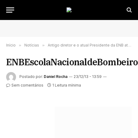
Início
»
Notícias
»
Antigo diretor e o atual Presidente da ENB atacam Xavier Viegas
ENBEscolaNacionaldeBombeiro
Postado por:
Daniel Rocha
23/12/13 - 13:59
Sem comentários
1 Leitura mínima