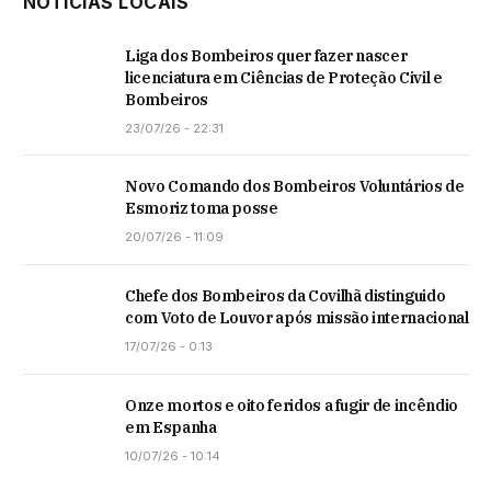
NOTÍCIAS LOCAIS
Liga dos Bombeiros quer fazer nascer
licenciatura em Ciências de Proteção Civil e
Bombeiros
23/07/26 - 22:31
Novo Comando dos Bombeiros Voluntários de
Esmoriz toma posse
20/07/26 - 11:09
Chefe dos Bombeiros da Covilhã distinguido
com Voto de Louvor após missão internacional
17/07/26 - 0:13
Onze mortos e oito feridos a fugir de incêndio
em Espanha
10/07/26 - 10:14