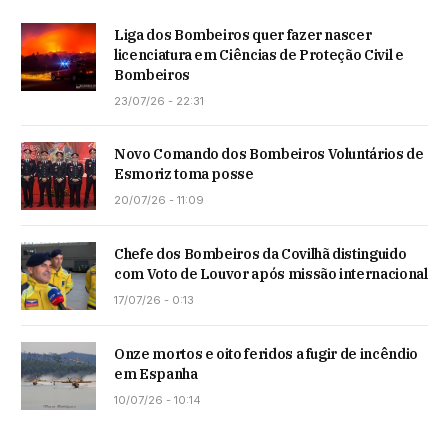
Liga dos Bombeiros quer fazer nascer
licenciatura em Ciências de Proteção Civil e
Bombeiros
23/07/26 - 22:31
Novo Comando dos Bombeiros Voluntários de
Esmoriz toma posse
20/07/26 - 11:09
Chefe dos Bombeiros da Covilhã distinguido
com Voto de Louvor após missão internacional
17/07/26 - 0:13
Onze mortos e oito feridos a fugir de incêndio
em Espanha
10/07/26 - 10:14