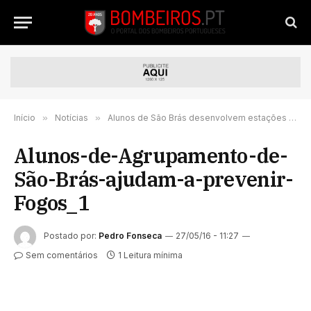
Início
»
Notícias
»
Alunos de São Brás desenvolvem estações meteorológicas para ajudar a prevenir incêndios | VÍDEO
Alunos-de-Agrupamento-de-
São-Brás-ajudam-a-prevenir-
Fogos_1
Postado por:
Pedro Fonseca
27/05/16 - 11:27
Sem comentários
1 Leitura mínima