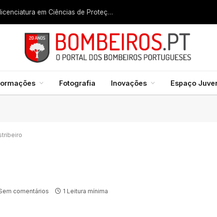
Liga dos Bombeiros quer fazer nascer licenciatura em Ciências de Proteção Civil e Bombeiros
formações
Fotografia
Inovações
Espaço Juven
tribeiro
Sem comentários
1 Leitura mínima