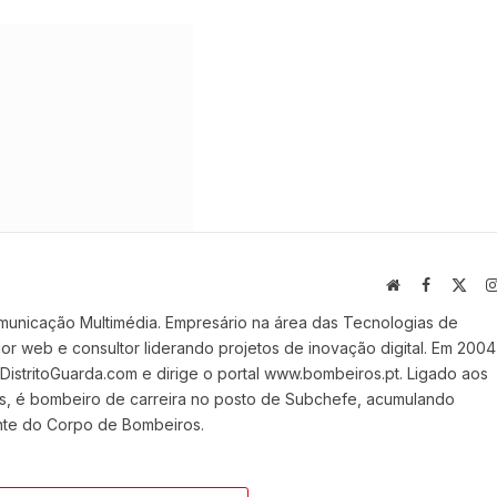
Website
Facebook
X
(Twi
municação Multimédia. Empresário na área das Tecnologias de
 web e consultor liderando projetos de inovação digital. Em 2004
stritoGuarda.com e dirige o portal www.bombeiros.pt. Ligado aos
s, é bombeiro de carreira no posto de Subchefe, acumulando
nte do Corpo de Bombeiros.