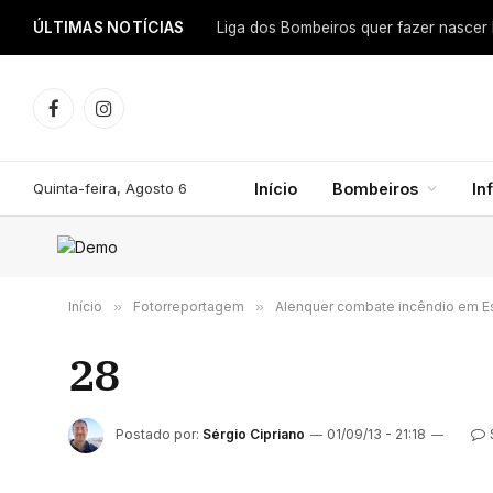
ÚLTIMAS NOTÍCIAS
Facebook
Instagram
Quinta-feira, Agosto 6
Início
Bombeiros
In
Início
»
Fotorreportagem
»
Alenquer combate incêndio em Es
28
Postado por:
Sérgio Cipriano
01/09/13 - 21:18