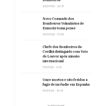
Bombeiros
23/07/26 - 22:31
Novo Comando dos
Bombeiros Voluntários de
Esmoriz toma posse
20/07/26 - 11:09
Chefe dos Bombeiros da
Covilhã distinguido com Voto
de Louvor após missão
internacional
17/07/26 - 0:13
Onze mortos e oito feridos a
fugir de incêndio em Espanha
10/07/26 - 10:14
publicidade