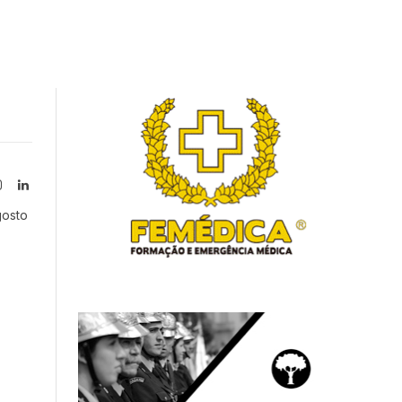
Instagram
LinkedIn
tter)
gosto