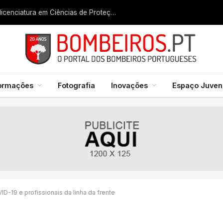
Liga dos Bombeiros quer fazer nascer licenciatura em Ciências de Proteção Civil e Bombeiros
formações
Fotografia
Inovações
Espaço Juveni
D-19 e profissionais da linha da frente