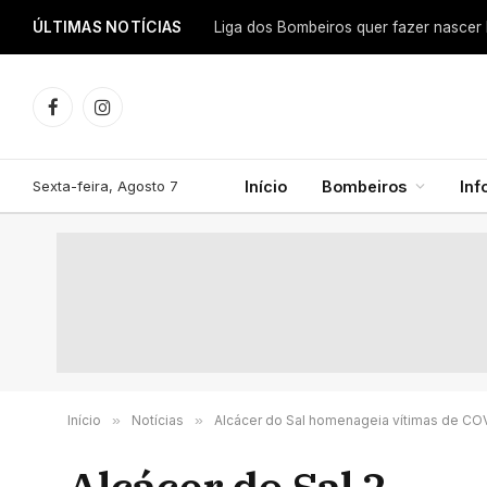
ÚLTIMAS NOTÍCIAS
Facebook
Instagram
Sexta-feira, Agosto 7
Início
Bombeiros
In
Início
»
Notícias
»
Alcácer do Sal homenageia vítimas de COVI