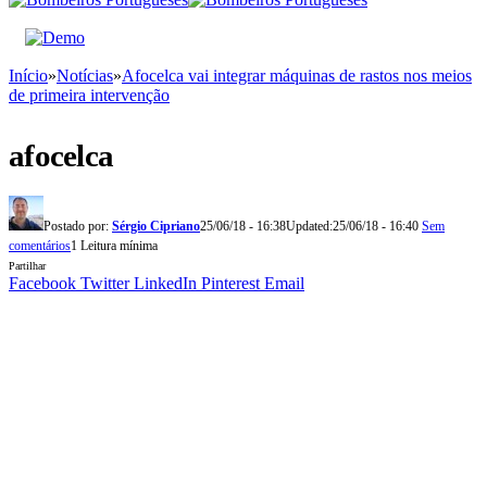
Início
»
Notícias
»
Afocelca vai integrar máquinas de rastos nos meios
de primeira intervenção
afocelca
Postado por:
Sérgio Cipriano
25/06/18 - 16:38
Updated:
25/06/18 - 16:40
Sem
comentários
1 Leitura mínima
Partilhar
Facebook
Twitter
LinkedIn
Pinterest
Email