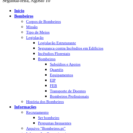
Segunda-feira, Agosto 10
Início
Bombeiros
Corpos de Bombeiros
Missão
Tipo de Meios
Legislação
Legislação Estruturante
Segurança contra Incêndios em Edificios
Incêndios Florestais
Bombeiros
Subsídios e Apoios
Quartéis
Equipamentos
EIP
FEB
Transporte de Doentes
Bombeiros Profissionais
História dos Bombeiros
Informações
Recrutamento
Ser bombeiro
Perguntas frequentes
Arquivo “Bombeiros.pt”