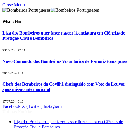
Close Menu
What's Hot
Liga dos Bombeiros quer fazer nascer licenciatura em Ciências de
Proteção Civil e Bombeiros
23/07/26 - 22:31
Novo Comando dos Bombeiros Voluntários de Esmoriz toma posse
20/07/26 - 11:09
Chefe dos Bombeiros da Covilhã distinguido com Voto de Louvor
após missão internacional
17/07/26 - 0:13
Facebook
X (Twitter)
Instagram
Últimas Notícias
Liga dos Bombeiros quer fazer nascer licenciatura em Ciências de
Proteção Civil e Bombeiros