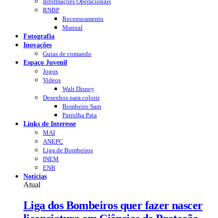
Informações Operacionais
RNBP
Recenseamento
Manual
Fotografia
Inovações
Guias de comando
Espaço Juvenil
Jogos
Videos
Walt Disney
Desenhos para colorir
Bombeiro Sam
Patrulha Pata
Links de Interesse
MAI
ANEPC
Liga de Bombeiros
INEM
ENB
Notícias
Atual
Liga dos Bombeiros quer fazer nascer