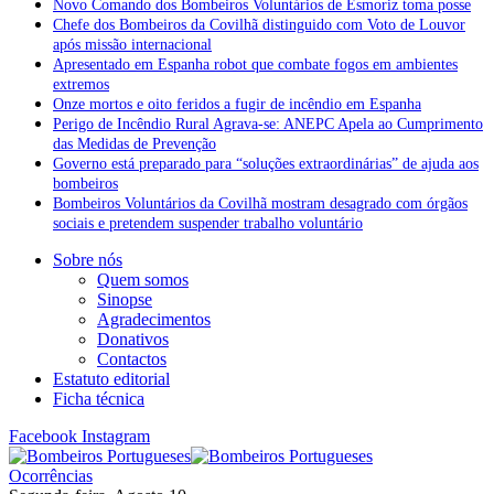
Novo Comando dos Bombeiros Voluntários de Esmoriz toma posse
Chefe dos Bombeiros da Covilhã distinguido com Voto de Louvor
após missão internacional
Apresentado em Espanha robot que combate fogos em ambientes
extremos
Onze mortos e oito feridos a fugir de incêndio em Espanha
Perigo de Incêndio Rural Agrava-se: ANEPC Apela ao Cumprimento
das Medidas de Prevenção
Governo está preparado para “soluções extraordinárias” de ajuda aos
bombeiros
Bombeiros Voluntários da Covilhã mostram desagrado com órgãos
sociais e pretendem suspender trabalho voluntário
Sobre nós
Quem somos
Sinopse
Agradecimentos
Donativos
Contactos
Estatuto editorial
Ficha técnica
Facebook
Instagram
Ocorrências