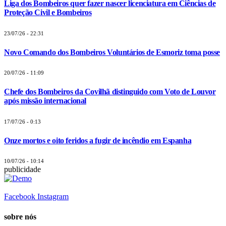
Liga dos Bombeiros quer fazer nascer licenciatura em Ciências de
Proteção Civil e Bombeiros
23/07/26 - 22:31
Novo Comando dos Bombeiros Voluntários de Esmoriz toma posse
20/07/26 - 11:09
Chefe dos Bombeiros da Covilhã distinguido com Voto de Louvor
após missão internacional
17/07/26 - 0:13
Onze mortos e oito feridos a fugir de incêndio em Espanha
10/07/26 - 10:14
publicidade
Facebook
Instagram
sobre nós