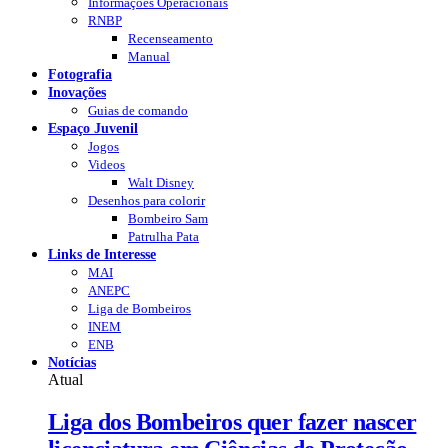
Informações Operacionais
RNBP
Recenseamento
Manual
Fotografia
Inovações
Guias de comando
Espaço Juvenil
Jogos
Videos
Walt Disney
Desenhos para colorir
Bombeiro Sam
Patrulha Pata
Links de Interesse
MAI
ANEPC
Liga de Bombeiros
INEM
ENB
Notícias
Atual
Liga dos Bombeiros quer fazer nascer