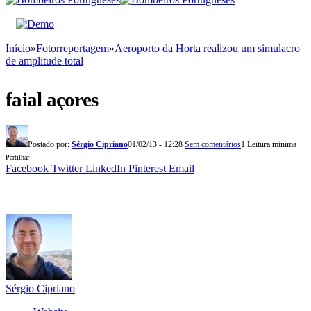
Início
»
Fotorreportagem
»
Aeroporto da Horta realizou um simulacro
de amplitude total
faial açores
Postado por:
Sérgio Cipriano
01/02/13 - 12:28
Sem comentários
1 Leitura mínima
Partilhar
Facebook
Twitter
LinkedIn
Pinterest
Email
Sérgio Cipriano