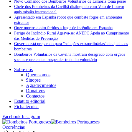
Novo Comando dos Bombeiros Voluntários de Esmoriz toma posse
Chefe dos Bombeiros da Covilhã distinguido com Voto de Louvor
após missão internacional
Apresentado em Espanha robot que combate fogos em ambientes
extremos
Onze mortos e oito feridos a fugir de incêndio em Espanha
Perigo de Incêndio Rural Agrava-se: ANEPC Apela ao Cumprimento
das Medidas de Prevenção
Governo está preparado para “soluções extraordinárias” de ajuda aos
bombeiros
Bombeiros Voluntários da Covilhã mostram desagrado com órgãos
sociais e pretendem suspender trabalho voluntário
Sobre nós
Quem somos
Sinopse
Agradecimentos
Donativos
Contactos
Estatuto editorial
Ficha técnica
Facebook
Instagram
Ocorrências