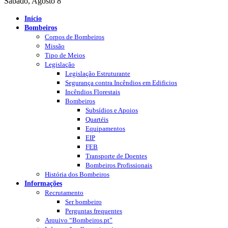
Sábado, Agosto 8
Início
Bombeiros
Corpos de Bombeiros
Missão
Tipo de Meios
Legislação
Legislação Estruturante
Segurança contra Incêndios em Edificios
Incêndios Florestais
Bombeiros
Subsídios e Apoios
Quartéis
Equipamentos
EIP
FEB
Transporte de Doentes
Bombeiros Profissionais
História dos Bombeiros
Informações
Recrutamento
Ser bombeiro
Perguntas frequentes
Arquivo “Bombeiros.pt”