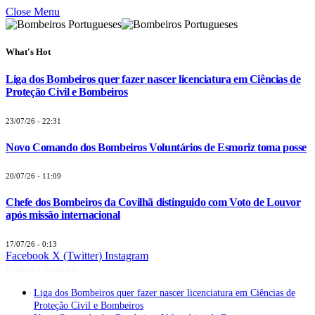
Close Menu
What's Hot
Liga dos Bombeiros quer fazer nascer licenciatura em Ciências de
Proteção Civil e Bombeiros
23/07/26 - 22:31
Novo Comando dos Bombeiros Voluntários de Esmoriz toma posse
20/07/26 - 11:09
Chefe dos Bombeiros da Covilhã distinguido com Voto de Louvor
após missão internacional
17/07/26 - 0:13
Facebook
X (Twitter)
Instagram
Últimas Notícias
Liga dos Bombeiros quer fazer nascer licenciatura em Ciências de
Proteção Civil e Bombeiros