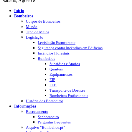
Sábado, Agosto 8
Início
Bombeiros
Corpos de Bombeiros
Missão
Tipo de Meios
Legislação
Legislação Estruturante
Segurança contra Incêndios em Edificios
Incêndios Florestais
Bombeiros
Subsídios e Apoios
Quartéis
Equipamentos
EIP
FEB
Transporte de Doentes
Bombeiros Profissionais
História dos Bombeiros
Informações
Recrutamento
Ser bombeiro
Perguntas frequentes
Arquivo “Bombeiros.pt”