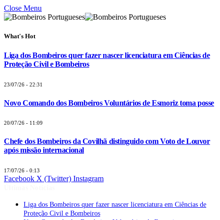
Close Menu
What's Hot
Liga dos Bombeiros quer fazer nascer licenciatura em Ciências de
Proteção Civil e Bombeiros
23/07/26 - 22:31
Novo Comando dos Bombeiros Voluntários de Esmoriz toma posse
20/07/26 - 11:09
Chefe dos Bombeiros da Covilhã distinguido com Voto de Louvor
após missão internacional
17/07/26 - 0:13
Facebook
X (Twitter)
Instagram
Últimas Notícias
Liga dos Bombeiros quer fazer nascer licenciatura em Ciências de
Proteção Civil e Bombeiros