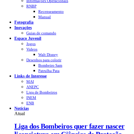
Informações Operacionais
RNBP
Recenseamento
Manual
Fotografia
Inovações
Guias de comando
Espaço Juvenil
Jogos
Videos
Walt Disney
Desenhos para colorir
Bombeiro Sam
Patrulha Pata
Links de Interesse
MAI
ANEPC
Liga de Bombeiros
INEM
ENB
Notícias
Atual
Liga dos Bombeiros quer fazer nascer