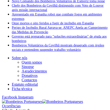
Novo Comando dos Bombeiros Voluntários de Esmoriz toma posse
Chefe dos Bombeiros da Covilhã distinguido com Voto de Louvor
após missão internacional
Apresentado em Espanha robot que combate fogos em ambientes
extremos
Onze mortos e oito feridos a fugir de incêndio em Espanha
Perigo de Incêndio Rural Agrava-se: ANEPC Apela ao Cumprimento
das Medidas de Prevenção
Governo está preparado para “soluções extraordinárias” de ajuda aos
bombeiros
Bombeiros Voluntários da Covilhã mostram desagrado com órgãos
sociais e pretendem suspender trabalho voluntário
Sobre nós
Quem somos
Sinopse
Agradecimentos
Donativos
Contactos
Estatuto editorial
Ficha técnica
Facebook
Instagram
Ocorrências