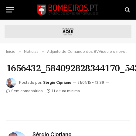
Início
»
Notícias
»
Adjunto de Comando dos BVViseu é o novo 2º CODIS
1656432_584092828344170_54
Postado por:
Sérgio Cipriano
21/01/15 - 12:39
Sem comentários
1 Leitura mínima
Sérgio Cipriano