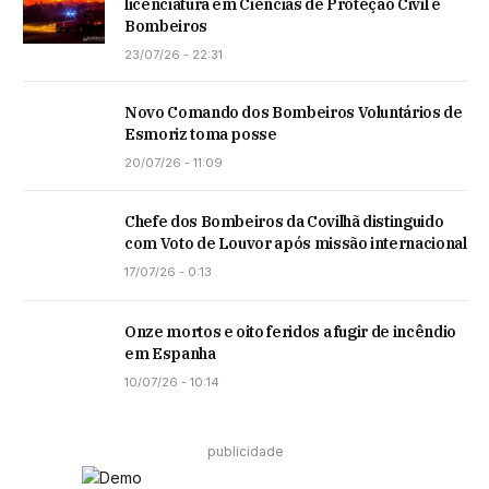
licenciatura em Ciências de Proteção Civil e
Bombeiros
23/07/26 - 22:31
Novo Comando dos Bombeiros Voluntários de
Esmoriz toma posse
20/07/26 - 11:09
Chefe dos Bombeiros da Covilhã distinguido
com Voto de Louvor após missão internacional
17/07/26 - 0:13
Onze mortos e oito feridos a fugir de incêndio
em Espanha
10/07/26 - 10:14
publicidade