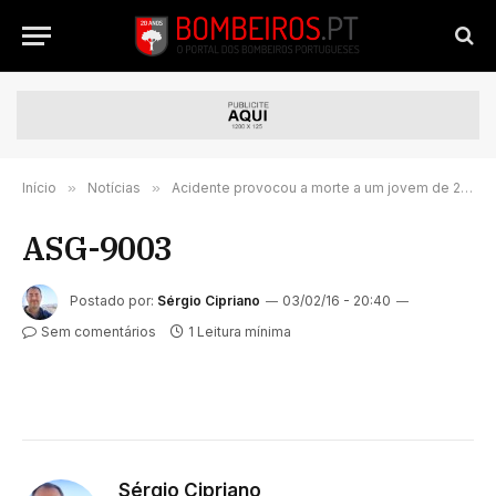
Início
»
Notícias
»
Acidente provocou a morte a um jovem de 23 anos
ASG-9003
Postado por:
Sérgio Cipriano
03/02/16 - 20:40
Sem comentários
1 Leitura mínima
Sérgio Cipriano