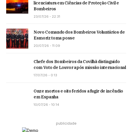
licenciatura em Ciências de Proteção Civil e
Bombeiros
23/07/26 - 22:31
Novo Comando dos Bombeiros Voluntários de
Esmoriz toma posse
20/07/26 - 11:09
Chefe dos Bombeiros da Covilhã distinguido
com Voto de Louvor após missão internacional
17/07/26 - 0:13
Onze mortos e oito feridos a fugir de incêndio
em Espanha
10/07/26 - 10:14
publicidade