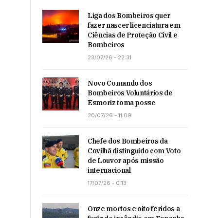
Liga dos Bombeiros quer
fazer nascer licenciatura em
Ciências de Proteção Civil e
Bombeiros
23/07/26 - 22:31
Novo Comando dos
Bombeiros Voluntários de
Esmoriz toma posse
20/07/26 - 11:09
Chefe dos Bombeiros da
Covilhã distinguido com Voto
de Louvor após missão
internacional
17/07/26 - 0:13
Onze mortos e oito feridos a