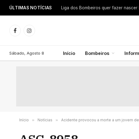
ÚLTIMAS NOTÍCIAS
Facebook
Instagram
Sábado, Agosto 8
Início
Bombeiros
Infor
Início
»
Notícias
»
Acidente provocou a morte a um jovem de