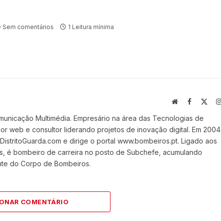
Sem comentários
1 Leitura mínima
Website
Facebook
X
(Twi
municação Multimédia. Empresário na área das Tecnologias de
 web e consultor liderando projetos de inovação digital. Em 2004
stritoGuarda.com e dirige o portal www.bombeiros.pt. Ligado aos
s, é bombeiro de carreira no posto de Subchefe, acumulando
nte do Corpo de Bombeiros.
IONAR COMENTÁRIO