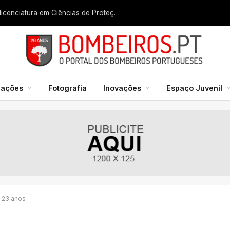
Liga dos Bombeiros quer fazer nascer licenciatura em Ciências de Proteção Civil e Bombeiros
mações
Fotografia
Inovações
Espaço Juvenil
 23 anos