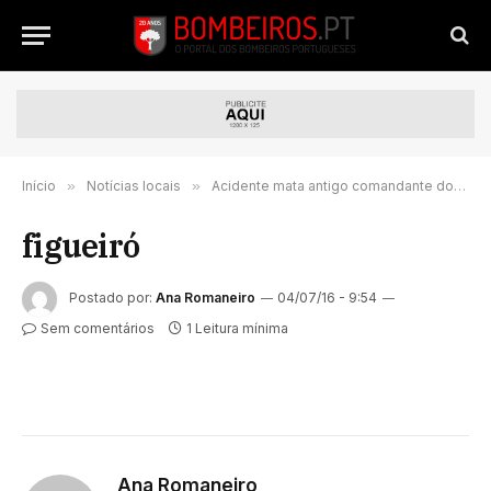
Início
»
Notícias locais
»
Acidente mata antigo comandante dos bombeiros de Figueiró dos Vinhos e mulher
figueiró
Postado por:
Ana Romaneiro
04/07/16 - 9:54
Sem comentários
1 Leitura mínima
Ana Romaneiro