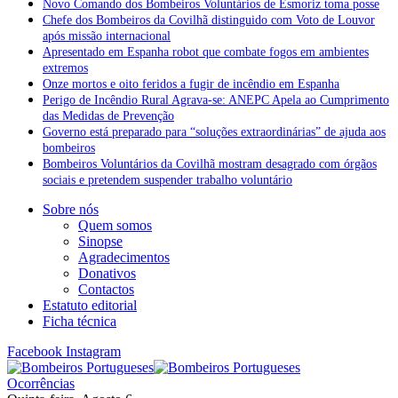
Novo Comando dos Bombeiros Voluntários de Esmoriz toma posse
Chefe dos Bombeiros da Covilhã distinguido com Voto de Louvor
após missão internacional
Apresentado em Espanha robot que combate fogos em ambientes
extremos
Onze mortos e oito feridos a fugir de incêndio em Espanha
Perigo de Incêndio Rural Agrava-se: ANEPC Apela ao Cumprimento
das Medidas de Prevenção
Governo está preparado para “soluções extraordinárias” de ajuda aos
bombeiros
Bombeiros Voluntários da Covilhã mostram desagrado com órgãos
sociais e pretendem suspender trabalho voluntário
Sobre nós
Quem somos
Sinopse
Agradecimentos
Donativos
Contactos
Estatuto editorial
Ficha técnica
Facebook
Instagram
Ocorrências