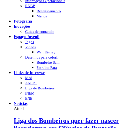
Informações Operacionais
RNBP
Recenseamento
Manual
Fotografia
Inovações
Guias de comando
Espaço Juvenil
Jogos
Videos
Walt Disney
Desenhos para colorir
Bombeiro Sam
Patrulha Pata
Links de Interesse
MAI
ANEPC
Liga de Bombeiros
INEM
ENB
Notícias
Atual
Liga dos Bombeiros quer fazer nascer