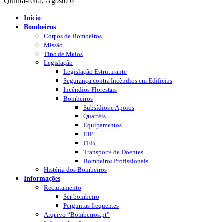
Quinta-feira, Agosto 6
Início
Bombeiros
Corpos de Bombeiros
Missão
Tipo de Meios
Legislação
Legislação Estruturante
Segurança contra Incêndios em Edificios
Incêndios Florestais
Bombeiros
Subsídios e Apoios
Quartéis
Equipamentos
EIP
FEB
Transporte de Doentes
Bombeiros Profissionais
História dos Bombeiros
Informações
Recrutamento
Ser bombeiro
Perguntas frequentes
Arquivo “Bombeiros.pt”