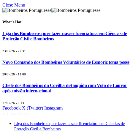
Close Menu
What's Hot
Liga dos Bombeiros quer fazer nascer licenciatura em Ciências de
Proteção Civil e Bombeiros
23/07/26 - 22:31
Novo Comando dos Bombeiros Voluntários de Esmoriz toma posse
20/07/26 - 11:09
Chefe dos Bombeiros da Covilhã distinguido com Voto de Louvor
após missão internacional
17/07/26 - 0:13
Facebook
X (Twitter)
Instagram
Últimas Notícias
Liga dos Bombeiros quer fazer nascer licenciatura em Ciências de
Proteção Civil e Bombeiros