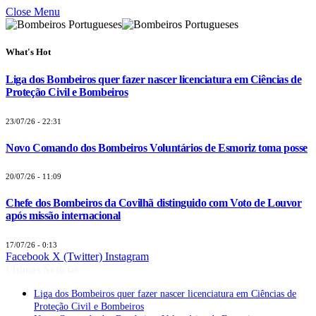
Close Menu
What's Hot
Liga dos Bombeiros quer fazer nascer licenciatura em Ciências de
Proteção Civil e Bombeiros
23/07/26 - 22:31
Novo Comando dos Bombeiros Voluntários de Esmoriz toma posse
20/07/26 - 11:09
Chefe dos Bombeiros da Covilhã distinguido com Voto de Louvor
após missão internacional
17/07/26 - 0:13
Facebook
X (Twitter)
Instagram
Últimas Notícias
Liga dos Bombeiros quer fazer nascer licenciatura em Ciências de
Proteção Civil e Bombeiros