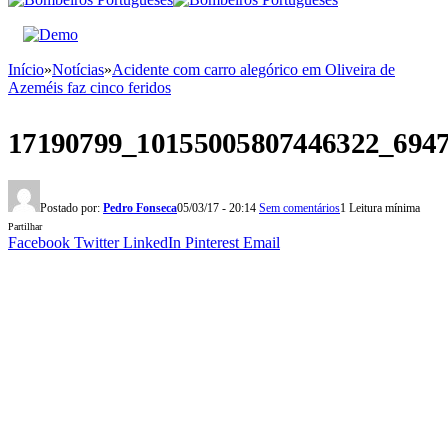
Início
»
Notícias
»
Acidente com carro alegórico em Oliveira de
Azeméis faz cinco feridos
17190799_10155005807446322_694
Postado por:
Pedro Fonseca
05/03/17 - 20:14
Sem comentários
1 Leitura mínima
Partilhar
Facebook
Twitter
LinkedIn
Pinterest
Email