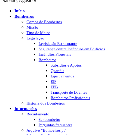
Sábado, Agosto 8
Início
Bombeiros
Corpos de Bombeiros
Missão
Tipo de Meios
Legislação
Legislação Estruturante
Segurança contra Incêndios em Edificios
Incêndios Florestais
Bombeiros
Subsídios e Apoios
Quartéis
Equipamentos
EIP
FEB
Transporte de Doentes
Bombeiros Profissionais
História dos Bombeiros
Informações
Recrutamento
Ser bombeiro
Perguntas frequentes
Arquivo “Bombeiros.pt”