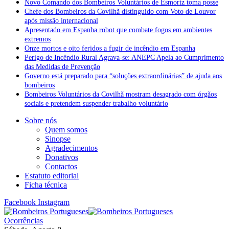
Novo Comando dos Bombeiros Voluntários de Esmoriz toma posse
Chefe dos Bombeiros da Covilhã distinguido com Voto de Louvor
após missão internacional
Apresentado em Espanha robot que combate fogos em ambientes
extremos
Onze mortos e oito feridos a fugir de incêndio em Espanha
Perigo de Incêndio Rural Agrava-se: ANEPC Apela ao Cumprimento
das Medidas de Prevenção
Governo está preparado para “soluções extraordinárias” de ajuda aos
bombeiros
Bombeiros Voluntários da Covilhã mostram desagrado com órgãos
sociais e pretendem suspender trabalho voluntário
Sobre nós
Quem somos
Sinopse
Agradecimentos
Donativos
Contactos
Estatuto editorial
Ficha técnica
Facebook
Instagram
Ocorrências