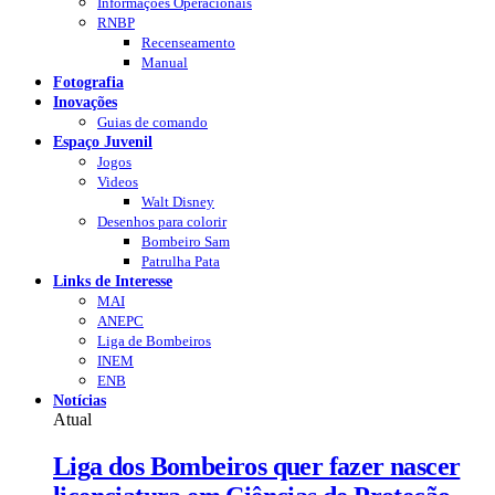
Informações Operacionais
RNBP
Recenseamento
Manual
Fotografia
Inovações
Guias de comando
Espaço Juvenil
Jogos
Videos
Walt Disney
Desenhos para colorir
Bombeiro Sam
Patrulha Pata
Links de Interesse
MAI
ANEPC
Liga de Bombeiros
INEM
ENB
Notícias
Atual
Liga dos Bombeiros quer fazer nascer