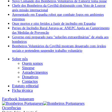
Novo Comando dos Bombeiros Voluntários de Esmoriz toma posse
Chefe dos Bombeiros da Covilhã distinguido com Voto de Louvor
após missão internacional
Apresentado em Espanha robot que combate fogos em ambientes
extremos
Onze mortos e oito feridos a fugir de incêndio em Espanha
Perigo de Incêndio Rural Agrava-se: ANEPC Apela ao Cumprimento
das Medidas de Prevenção
Governo está preparado para “soluções extraordinárias” de ajuda aos
bombeiros
Bombeiros Voluntários da Covilhã mostram desagrado com órgãos
sociais e pretendem suspender trabalho voluntário
Sobre nós
Quem somos
Sinopse
Agradecimentos
Donativos
Contactos
Estatuto editorial
Ficha técnica
Facebook
Instagram
Ocorrências