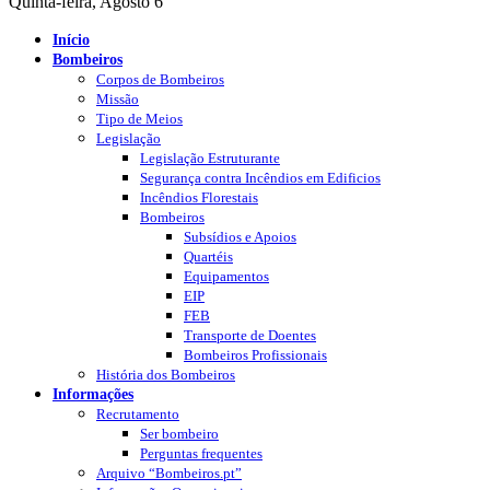
Quinta-feira, Agosto 6
Início
Bombeiros
Corpos de Bombeiros
Missão
Tipo de Meios
Legislação
Legislação Estruturante
Segurança contra Incêndios em Edificios
Incêndios Florestais
Bombeiros
Subsídios e Apoios
Quartéis
Equipamentos
EIP
FEB
Transporte de Doentes
Bombeiros Profissionais
História dos Bombeiros
Informações
Recrutamento
Ser bombeiro
Perguntas frequentes
Arquivo “Bombeiros.pt”