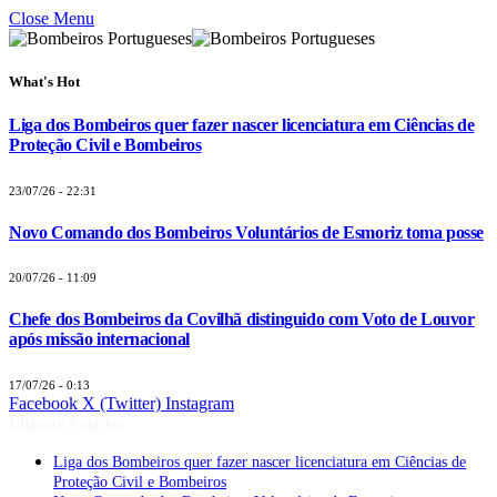
Close Menu
What's Hot
Liga dos Bombeiros quer fazer nascer licenciatura em Ciências de
Proteção Civil e Bombeiros
23/07/26 - 22:31
Novo Comando dos Bombeiros Voluntários de Esmoriz toma posse
20/07/26 - 11:09
Chefe dos Bombeiros da Covilhã distinguido com Voto de Louvor
após missão internacional
17/07/26 - 0:13
Facebook
X (Twitter)
Instagram
Últimas Notícias
Liga dos Bombeiros quer fazer nascer licenciatura em Ciências de
Proteção Civil e Bombeiros