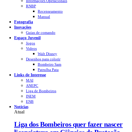
Informações Operacionais
RNBP
Recenseamento
Manual
Fotografia
Inovações
Guias de comando
Espaço Juvenil
Jogos
Videos
Walt Disney
Desenhos para colorir
Bombeiro Sam
Patrulha Pata
Links de Interesse
MAI
ANEPC
Liga de Bombeiros
INEM
ENB
Notícias
Atual
Liga dos Bombeiros quer fazer nascer