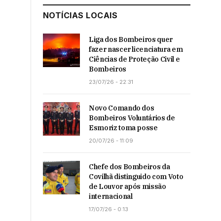
NOTÍCIAS LOCAIS
Liga dos Bombeiros quer
fazer nascer licenciatura em
Ciências de Proteção Civil e
Bombeiros
23/07/26 - 22:31
Novo Comando dos
Bombeiros Voluntários de
Esmoriz toma posse
20/07/26 - 11:09
Chefe dos Bombeiros da
Covilhã distinguido com Voto
de Louvor após missão
internacional
17/07/26 - 0:13