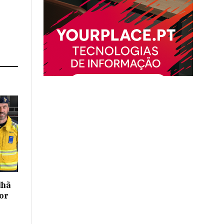
lhã
or