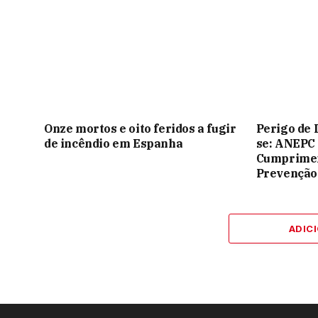
Onze mortos e oito feridos a fugir
Perigo de 
de incêndio em Espanha
se: ANEPC
Cumprimen
Prevenção
ADIC