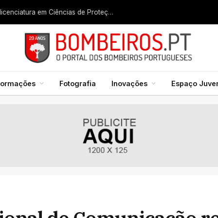
Liga dos Bombeiros quer fazer nascer licenciatura em Ciências de Proteção Civil e Bombeiros
formações
Fotografia
Inovações
Espaço Juven