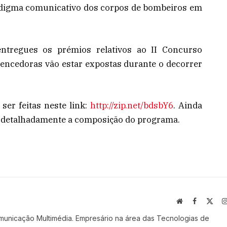
adigma comunicativo dos corpos de bombeiros em
entregues os prémios relativos ao II Concurso
vencedoras vão estar expostas durante o decorrer
ser feitas neste link:
http://zip.net/bdsbY6
. Ainda
r detalhadamente a composição do programa.
Website
Facebook
X
(Twi
municação Multimédia. Empresário na área das Tecnologias de