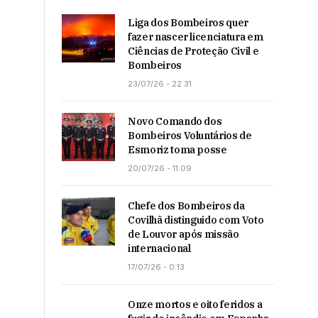
Liga dos Bombeiros quer
fazer nascer licenciatura em
Ciências de Proteção Civil e
Bombeiros
23/07/26 - 22:31
Novo Comando dos
Bombeiros Voluntários de
Esmoriz toma posse
20/07/26 - 11:09
Chefe dos Bombeiros da
Covilhã distinguido com Voto
de Louvor após missão
internacional
17/07/26 - 0:13
Onze mortos e oito feridos a