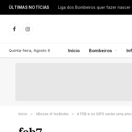
ÚLTIMAS NOTÍCIAS
Facebook
Instagram
Quinta-feira, Agosto 6
Início
Bombeiros
In
Início
»
«Boca» d' Incêndio
»
A FEB e os GIPS serão uma únic