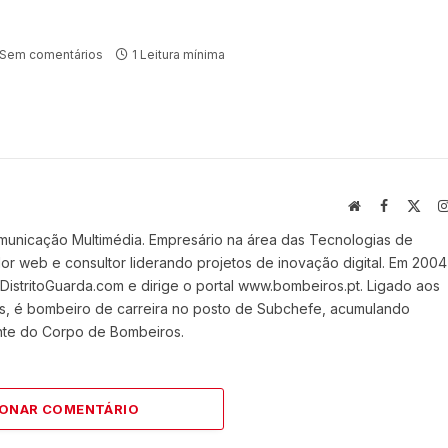
Sem comentários
1 Leitura mínima
Website
Facebook
X
(Twi
municação Multimédia. Empresário na área das Tecnologias de
 web e consultor liderando projetos de inovação digital. Em 2004
stritoGuarda.com e dirige o portal www.bombeiros.pt. Ligado aos
s, é bombeiro de carreira no posto de Subchefe, acumulando
nte do Corpo de Bombeiros.
IONAR COMENTÁRIO