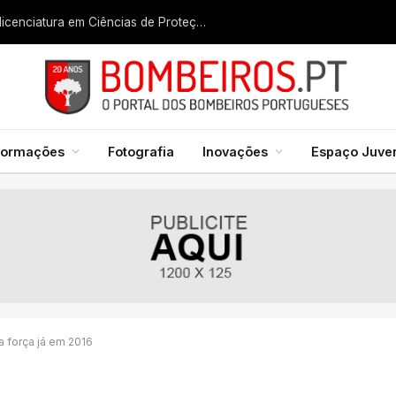
Liga dos Bombeiros quer fazer nascer licenciatura em Ciências de Proteção Civil e Bombeiros
formações
Fotografia
Inovações
Espaço Juven
a força já em 2016