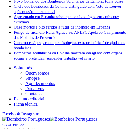
Novo Comando dos Bombeiros Voluntários de Esmoriz toma posse
Chefe dos Bombeiros da Covilhã distinguido com Voto de Louvor
após missão internacional
Apresentado em Espanha robot que combate fogos em ambientes
extremos
Onze mortos e oito feridos a fugir de incêndio em Espanha
Perigo de Incêndio Rural Agrava-se: ANEPC Apela ao Cumprimento
das Medidas de Prevenção
Governo está preparado para “soluções extraordinárias” de ajuda aos
bombeiros
Bombeiros Voluntários da Covilhã mostram desagrado com órgãos
sociais e pretendem suspender trabalho voluntário
Sobre nós
Quem somos
Sinopse
Agradecimentos
Donativos
Contactos
Estatuto editorial
Ficha técnica
Facebook
Instagram
Ocorrências