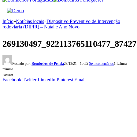
Início
»
Notícias locais
»
Dispositivo Preventivo de Intervenção
rodoviária (DIPIR) – Natal e Ano Novo
269130497_922113765110477_8742
Postado por:
Bombeiros de Penela
23/12/21 - 19:55
Sem comentários
1 Leitura
mínima
Partilhar
Facebook
Twitter
LinkedIn
Pinterest
Email