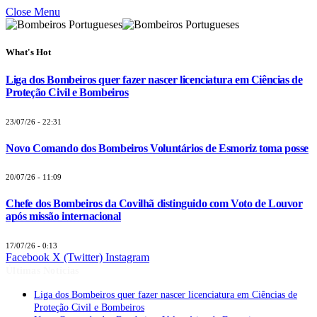
Close Menu
What's Hot
Liga dos Bombeiros quer fazer nascer licenciatura em Ciências de
Proteção Civil e Bombeiros
23/07/26 - 22:31
Novo Comando dos Bombeiros Voluntários de Esmoriz toma posse
20/07/26 - 11:09
Chefe dos Bombeiros da Covilhã distinguido com Voto de Louvor
após missão internacional
17/07/26 - 0:13
Facebook
X (Twitter)
Instagram
Últimas Notícias
Liga dos Bombeiros quer fazer nascer licenciatura em Ciências de
Proteção Civil e Bombeiros