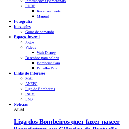
Informações Operacionais
RNBP
Recenseamento
Manual
Fotografia
Inovações
Guias de comando
Espaço Juvenil
Jogos
Videos
Walt Disney
Desenhos para colorir
Bombeiro Sam
Patrulha Pata
Links de Interesse
MAI
ANEPC
Liga de Bombeiros
INEM
ENB
Notícias
Atual
Liga dos Bombeiros quer fazer nascer