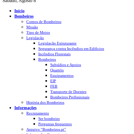
Sábado, Agosto 8
Início
Bombeiros
Corpos de Bombeiros
Missão
Tipo de Meios
Legislação
Legislação Estruturante
Segurança contra Incêndios em Edificios
Incêndios Florestais
Bombeiros
Subsídios e Apoios
Quartéis
Equipamentos
EIP
FEB
Transporte de Doentes
Bombeiros Profissionais
História dos Bombeiros
Informações
Recrutamento
Ser bombeiro
Perguntas frequentes
Arquivo “Bombeiros.pt”