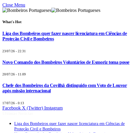
Close Menu
What's Hot
Liga dos Bombeiros quer fazer nascer licenciatura em Ciências de
Proteção Civil e Bombeiros
23/07/26 - 22:31
Novo Comando dos Bombeiros Voluntários de Esmoriz toma posse
20/07/26 - 11:09
Chefe dos Bombeiros da Covilhã distinguido com Voto de Louvor
após missão internacional
17/07/26 - 0:13
Facebook
X (Twitter)
Instagram
Últimas Notícias
Liga dos Bombeiros quer fazer nascer licenciatura em Ciências de
Proteção Civil e Bombeiros