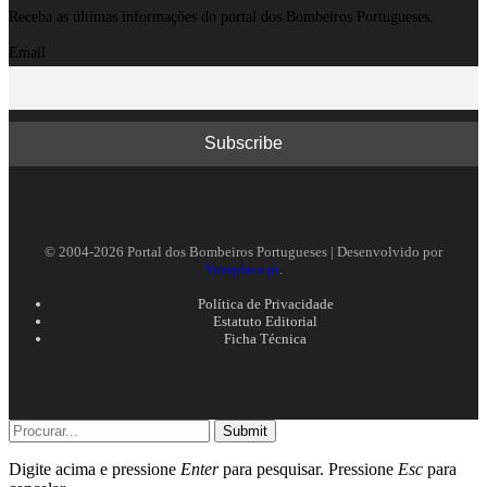
Receba as últimas informações do portal dos Bombeiros Portugueses.
Email
© 2004-2026 Portal dos Bombeiros Portugueses | Desenvolvido por
Yourplace.pt
.
Política de Privacidade
Estatuto Editorial
Ficha Técnica
Submit
Digite acima e pressione
Enter
para pesquisar. Pressione
Esc
para