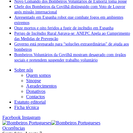
Novo Comando dos Bombeiros Voluntários de Esmoriz toma posse
Chefe dos Bombeiros da Covilhã distinguido com Voto de Louvor
após missão internacional
Apresentado em Espanha robot que combate fogos em ambientes
extremos
Onze mortos e oito feridos a fugir de incêndio em Espanha
Perigo de Incêndio Rural Agrava-se: ANEPC Apela ao Cumprimento
das Medidas de Prevenção
Governo está preparado para “soluções extraordinárias” de ajuda aos
bombeiros
Bombeiros Voluntários da Covilhã mostram desagrado com órgãos
sociais e pretendem suspender trabalho voluntário
Sobre nós
Quem somos
Sinopse
Agradecimentos
Donativos
Contactos
Estatuto editorial
Ficha técnica
Facebook
Instagram
Ocorrências