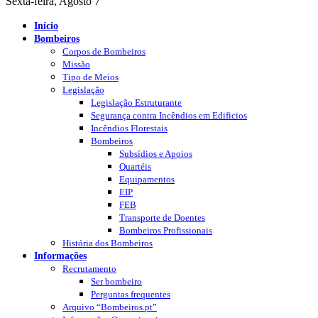
Sexta-feira, Agosto 7
Início
Bombeiros
Corpos de Bombeiros
Missão
Tipo de Meios
Legislação
Legislação Estruturante
Segurança contra Incêndios em Edificios
Incêndios Florestais
Bombeiros
Subsídios e Apoios
Quartéis
Equipamentos
EIP
FEB
Transporte de Doentes
Bombeiros Profissionais
História dos Bombeiros
Informações
Recrutamento
Ser bombeiro
Perguntas frequentes
Arquivo “Bombeiros.pt”