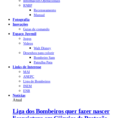
Informações Operacionais
RNBP
Recenseamento
Manual
Fotografia
Inovações
Guias de comando
Espaço Juvenil
Jogos
Videos
Walt Disney
Desenhos para colorir
Bombeiro Sam
Patrulha Pata
Links de Interesse
MAI
ANEPC
Liga de Bombeiros
INEM
ENB
Notícias
Atual
Liga dos Bombeiros quer fazer nascer