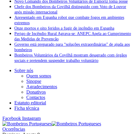
após missão internacional
Apresentado em Espanha robot que combate fogos em ambientes
extremos
Onze mortos e oito feridos a fugir de incêndio em Espanha
Perigo de Incêndio Rural Agrava-se: ANEPC Apela ao Cumprimento
das Medidas de Prevenção
Governo está preparado para “soluções extraordinárias” de ajuda aos
bombeiros
Bombeiros Voluntários da Covilhã mostram desagrado com órgãos
sociais e pretendem suspender trabalho voluntário
Sobre nós
Quem somos
Sinopse
Agradecimentos
Donativos
Contactos
Estatuto editorial
Ficha técnica
Facebook
Instagram
Ocorrências
Domingo, Agosto 9
Início