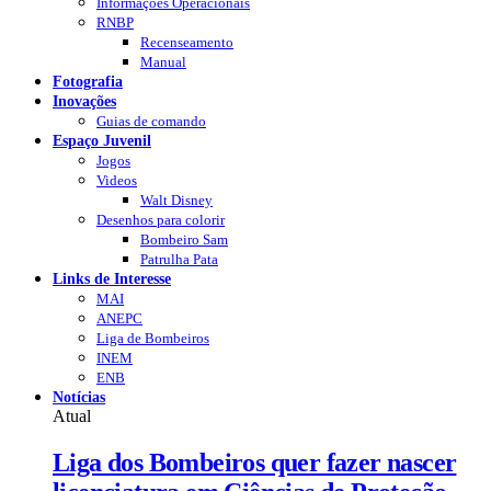
Recenseamento
Manual
Fotografia
Inovações
Guias de comando
Espaço Juvenil
Jogos
Videos
Walt Disney
Desenhos para colorir
Bombeiro Sam
Patrulha Pata
Links de Interesse
MAI
ANEPC
Liga de Bombeiros
INEM
ENB
Notícias
Atual
Liga dos Bombeiros quer fazer nascer
licenciatura em Ciências de Proteção
Civil e Bombeiros