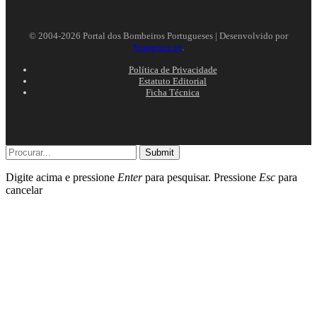
© 2004-2026 Portal dos Bombeiros Portugueses | Desenvolvido por
Yourplace.pt
.
Política de Privacidade
Estatuto Editorial
Ficha Técnica
Submit
Digite acima e pressione
Enter
para pesquisar. Pressione
Esc
para
cancelar