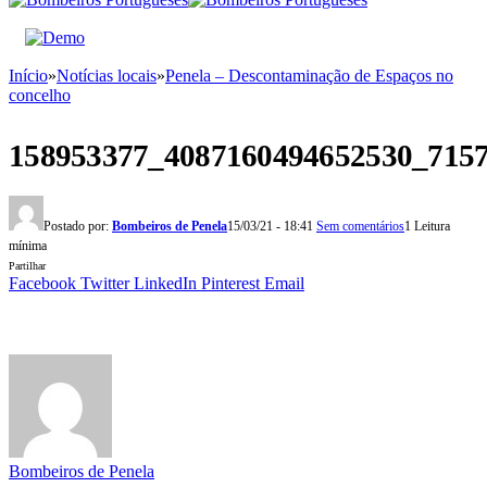
Início
»
Notícias locais
»
Penela – Descontaminação de Espaços no
concelho
158953377_4087160494652530_715
Postado por:
Bombeiros de Penela
15/03/21 - 18:41
Sem comentários
1 Leitura
mínima
Partilhar
Facebook
Twitter
LinkedIn
Pinterest
Email
Bombeiros de Penela
Adicionar comentário