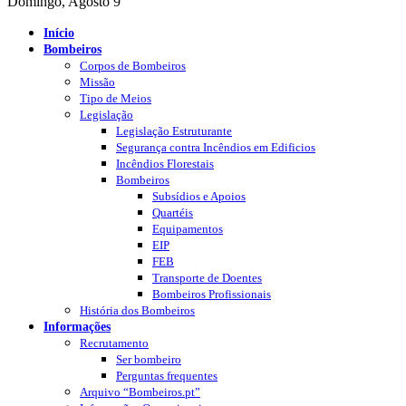
Bombeiros
Corpos de Bombeiros
Missão
Tipo de Meios
Legislação
Legislação Estruturante
Segurança contra Incêndios em Edificios
Incêndios Florestais
Bombeiros
Subsídios e Apoios
Quartéis
Equipamentos
EIP
FEB
Transporte de Doentes
Bombeiros Profissionais
História dos Bombeiros
Informações
Recrutamento
Ser bombeiro
Perguntas frequentes
Arquivo “Bombeiros.pt”
Informações Operacionais
RNBP