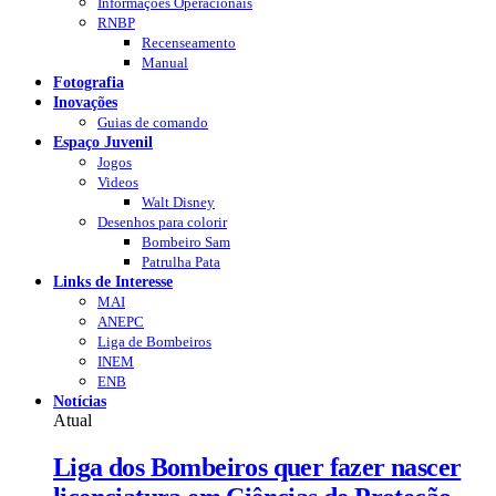
Informações Operacionais
RNBP
Recenseamento
Manual
Fotografia
Inovações
Guias de comando
Espaço Juvenil
Jogos
Videos
Walt Disney
Desenhos para colorir
Bombeiro Sam
Patrulha Pata
Links de Interesse
MAI
ANEPC
Liga de Bombeiros
INEM
ENB
Notícias
Atual
Liga dos Bombeiros quer fazer nascer