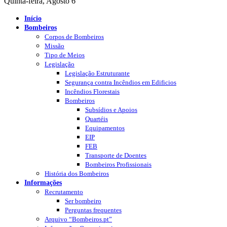
Quinta-feira, Agosto 6
Início
Bombeiros
Corpos de Bombeiros
Missão
Tipo de Meios
Legislação
Legislação Estruturante
Segurança contra Incêndios em Edificios
Incêndios Florestais
Bombeiros
Subsídios e Apoios
Quartéis
Equipamentos
EIP
FEB
Transporte de Doentes
Bombeiros Profissionais
História dos Bombeiros
Informações
Recrutamento
Ser bombeiro
Perguntas frequentes
Arquivo “Bombeiros.pt”