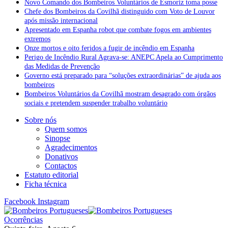
Novo Comando dos Bombeiros Voluntários de Esmoriz toma posse
Chefe dos Bombeiros da Covilhã distinguido com Voto de Louvor
após missão internacional
Apresentado em Espanha robot que combate fogos em ambientes
extremos
Onze mortos e oito feridos a fugir de incêndio em Espanha
Perigo de Incêndio Rural Agrava-se: ANEPC Apela ao Cumprimento
das Medidas de Prevenção
Governo está preparado para “soluções extraordinárias” de ajuda aos
bombeiros
Bombeiros Voluntários da Covilhã mostram desagrado com órgãos
sociais e pretendem suspender trabalho voluntário
Sobre nós
Quem somos
Sinopse
Agradecimentos
Donativos
Contactos
Estatuto editorial
Ficha técnica
Facebook
Instagram
Ocorrências