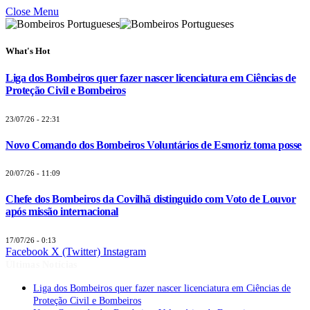
Close Menu
What's Hot
Liga dos Bombeiros quer fazer nascer licenciatura em Ciências de
Proteção Civil e Bombeiros
23/07/26 - 22:31
Novo Comando dos Bombeiros Voluntários de Esmoriz toma posse
20/07/26 - 11:09
Chefe dos Bombeiros da Covilhã distinguido com Voto de Louvor
após missão internacional
17/07/26 - 0:13
Facebook
X (Twitter)
Instagram
Últimas Notícias
Liga dos Bombeiros quer fazer nascer licenciatura em Ciências de
Proteção Civil e Bombeiros